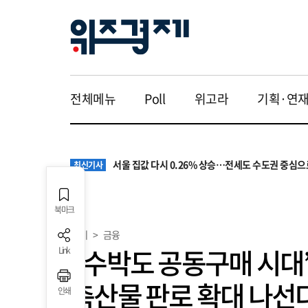
전체메뉴
Poll
위고라
기획·연
원·하청 교섭 갈등에 안전 지원 위축까지… 노란봉
최신기사
청소년 혐오 표현, '처벌과 낙인'에서 '교양과 상식'
최신기사
서울 집값 다시 0.26% 상승…전세도 수도권 중심으
최신기사
교실 뒤흔든 혐오표현…‘표현의 자유’ 넘어 지역사회
최신기사
“혐오가 놀이가 된 교실”…처벌보다 예방·회복 중심
최신기사
원·하청 교섭 갈등에 안전 지원 위축까지… 노란봉
최신기사
북마크
청소년 혐오 표현, '처벌과 낙인'에서 '교양과 상식'
최신기사
경제
>
금융
“수박도 공동구매 시대
Link
축산물 판로 확대 나선
인쇄