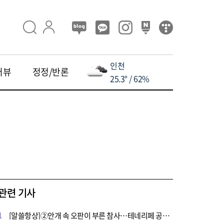
인천
터뷰
정정/반론
25.3° / 62%
관련 기사
1
[알쓸항상]②안개 속 오판이 부른 참사…테네리페 공항 충돌, 무엇이 문제였나