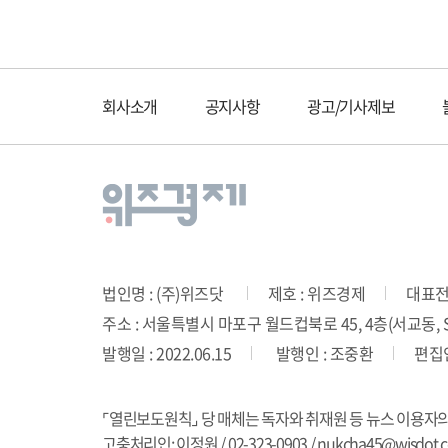
회사소개
공지사항
광고/기사제보
법인명 : (주)위즈닷
제호 : 위즈경제
대표전화
주소 : 서울특별시 마포구 월드컵북로 45, 4층(서교동, SD
발행일 : 2022.06.15
발행인 : 조중환
편집인
⌜열린보도원칙⌟ 당 매체는 독자와 취재원 등 뉴스 이용자
고충처리인: 이정원 / 02-323-0903 / nukcha45@wisdot.co