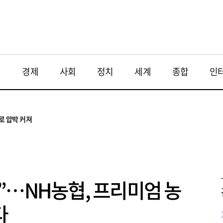
재
경제
사회
정치
세계
종합
인
투법 불확실성 해법은
으로
로 압박 커져
와 해법 모색
 대응 필요
투법 불확실성 해법은
으로
”…NH농협, 프리미엄 농
다