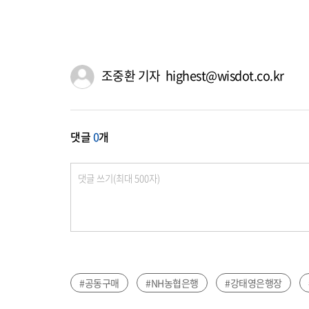
조중환 기자 highest@wisdot.co.kr
댓글
0
개
#공동구매
#NH농협은행
#강태영은행장