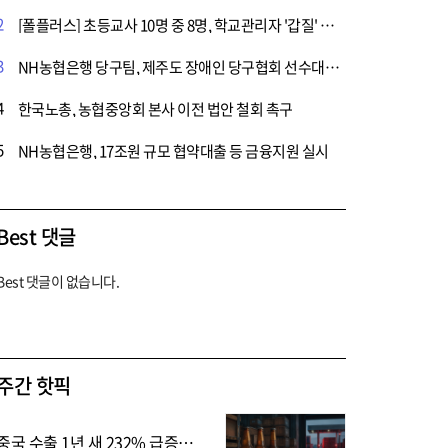
2
[폴플러스] 초등교사 10명 중 8명, 학교관리자 '갑질' 경험
3
NH농협은행 당구팀, 제주도 장애인 당구협회 선수대상 재능기부
4
한국노총, 농협중앙회 본사 이전 법안 철회 촉구
5
NH농협은행, 17조원 규모 협약대출 등 금융지원 실시
Best 댓글
Best 댓글이 없습니다.
주간 핫픽
중국 수출 1년 새 232% 급증…