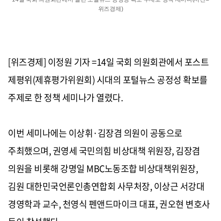
위즈경제)
[위즈경제] 이정원 기자 =
14
일 국회 의원회관에서 포스트
제평위
(
제휴평가위원회
)
시대의 포털뉴스 공정성 확보를
주제로 한 정책 세미나가 열렸다
.
이번 세미나에는 이상휘·김장겸 의원이 공동으로
주최했으며
,
권영세 국민의힘 비상대책 위원장
,
김장겸
의원을 비롯해 강명일
MBC
노동조합 비상대책위원장
,
김원 대한민국언론인총연합회 사무처장
,
이상근 서강대
경영학과 교수
,
천영식 펜앤드마이크 대표
,
권오현 변호사