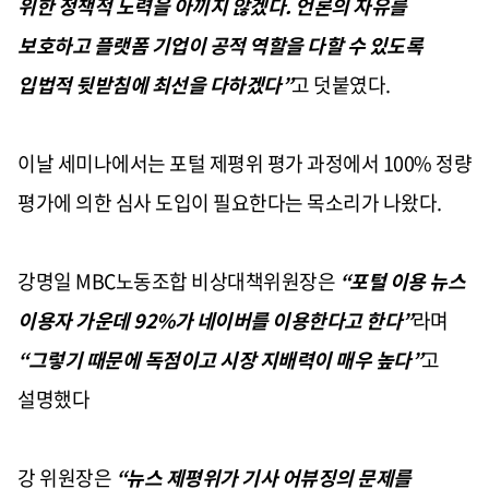
위한 정책적 노력을 아끼지 않겠다
.
언론의 자유를
보호하고 플랫폼 기업이 공적 역할을 다할 수 있도록
입법적 뒷받침에 최선을 다하겠다
”
고 덧붙였다
.
이날 세미나에서는 포털 제평위 평가 과정에서
100%
정량
평가에 의한 심사 도입이 필요한다는 목소리가 나왔다
.
강명일
MBC
노동조합 비상대책위원장은
“
포털 이용 뉴스
이용자 가운데
92%
가 네이버를 이용한다고 한다
”
라며
“
그렇기 때문에 독점이고 시장 지배력이 매우 높다
”
고
설명했다
강 위원장은
“
뉴스 제평위가 기사 어뷰징의 문제를