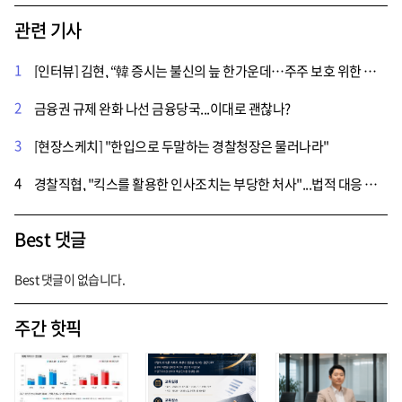
관련 기사
1
[인터뷰] 김현, “韓 증시는 불신의 늪 한가운데…주주 보호 위한 해결책 마련해야”
2
금융권 규제 완화 나선 금융당국...이대로 괜찮나?
3
[현장스케치] "한입으로 두말하는 경찰청장은 물러나라"
4
경찰직협, "킥스를 활용한 인사조치는 부당한 처사"...법적 대응 시사
Best 댓글
Best 댓글이 없습니다.
주간 핫픽