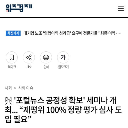
[증시다트] 대우건설 ‘깜짝 실적’ 다음은 27조 수주…하반기 5대 사업이 가른다
최신기사
원·하청 교섭 갈등에 안전 지원 위축까지… 노란봉투법 불확실성 해법은
최신기사
대기업 노조 '영업이익 성과급' 요구에 전문가들 "최종 이익·투자 여력 반영해야"
최신기사
‘나이롱 환자’ 막는다지만…차보험 8주 심사에 시민단체·한의계 반발
최신기사
[증시다트] 비에이치, 2분기 영업익 반토막…폴더블 지연 딛고 로봇으로 반전 노린다
최신기사
[증시다트] 대우건설 ‘깜짝 실적’ 다음은 27조 수주…하반기 5대 사업이 가른다
최신기사
원·하청 교섭 갈등에 안전 지원 위축까지… 노란봉투법 불확실성 해법은
최신기사
북마크
Link
인쇄
글자크기
사회
>
사회 이슈
與 '포털뉴스 공정성 확보' 세미나 개
최... “제평위 100% 정량 평가 심사 도
입 필요”