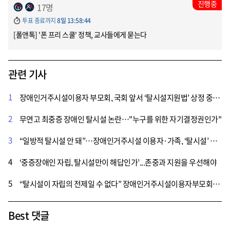
진행중
17명
투표 종료까지
8일 13:58:44
[폴앤톡] '폰 프리 스쿨' 정책, 교사들에게 묻는다
관련 기사
1
장애인거주시설이용자 부모회, 국회 앞서 ‘탈시설지원법’ 상정 중단 촉구
2
무연고 최중증 장애인 탈시설 논란…"누구를 위한 자기결정권인가"
3
“일방적 탈시설 안 돼”…장애인거주시설 이용자·가족, ‘탈시설’ 법안 폐기 촉구
4
‘중증장애인 자립, 탈시설만이 해답인가’...존중과 지원을 우선해야
5
“탈시설이 자립의 전제일 수 없다” 장애인거주시설이용자부모회, 시설 선택권 보장 촉구
Best 댓글