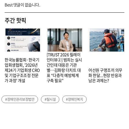
Best 댓글이 없습니다.
주간 핫픽
[TRUST 2026 릴레이
한국능률협회·한국기
인터뷰②] 범죄는 실시
업회생협회, '2026년
간인데 대응은 기관
제24기 기업회생 CRO
별…김화랑 더치트 대
어선원 구명조끼 의무
및 기업구조조정 전문
표 “다층적 예방체계
화 한달...현장 반응과
가 과정' 개설
구축 필요”
남은 과제는?
#장애인권리보장법안
#탈시설
#장애인복지