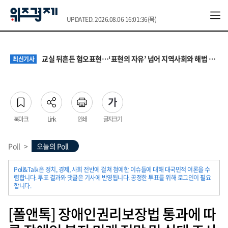
UPDATED. 2026.08.06 16:01:36(목)
대기업 노조 '영업이익 성과급' 요구에 전문가들 "최종 이익·투자 여력 반영해야"
최신기사
서울 집값 다시 0.26% 상승…전세도 수도권 중심으로 압박 커져
최신기사
교실 뒤흔든 혐오표현…‘표현의 자유’ 넘어 지역사회와 해법 모색
최신기사
“혐오가 놀이가 된 교실”…처벌보다 예방·회복 중심 대응 필요
최신기사
원·하청 교섭 갈등에 안전 지원 위축까지… 노란봉투법 불확실성 해법은
최신기사
대기업 노조 '영업이익 성과급' 요구에 전문가들 "최종 이익·투자 여력 반영해야"
최신기사
서울 집값 다시 0.26% 상승…전세도 수도권 중심으로 압박 커져
최신기사
북마크
Link
인쇄
글자크기
Poll
>
오늘의 Poll
Poll&Talk은 정치, 경제, 사회 전반에 걸쳐 첨예한 이슈들에 대해 대국민적 여론을 수
렴합니다. 투표 결과와 댓글은 기사에 반영됩니다. 공정한 투표를 위해 로그인이 필요
합니다.
[폴앤톡] 장애인권리보장법 통과에 따