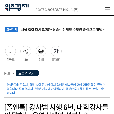
UPDATED. 2026.08.07 14:01:41(금)
원·하청 교섭 갈등에 안전 지원 위축까지… 노란봉투법 불확실성 해법은
최신기사
청소년 혐오 표현, '처벌과 낙인'에서 '교양과 상식'으로
최신기사
서울 집값 다시 0.26% 상승…전세도 수도권 중심으로 압박 커져
최신기사
교실 뒤흔든 혐오표현…‘표현의 자유’ 넘어 지역사회와 해법 모색
최신기사
“혐오가 놀이가 된 교실”…처벌보다 예방·회복 중심 대응 필요
최신기사
원·하청 교섭 갈등에 안전 지원 위축까지… 노란봉투법 불확실성 해법은
최신기사
청소년 혐오 표현, '처벌과 낙인'에서 '교양과 상식'으로
최신기사
북마크
Link
인쇄
글자크기
Poll
>
오늘의 Poll
Poll&Talk은 정치, 경제, 사회 전반에 걸쳐 첨예한 이슈들에 대해 대국민적 여론을 수
렴합니다. 투표 결과와 댓글은 기사에 반영됩니다. 공정한 투표를 위해 로그인이 필요
합니다.
[폴앤톡] 강사법 시행 6년, 대학강사들