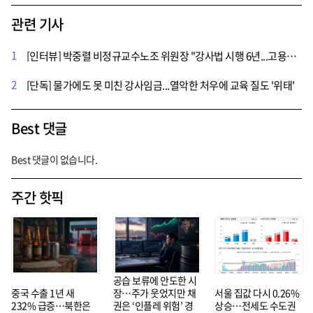
관련 기사
1
[인터뷰] 박중렬 비정규교수노조 위원장 "강사법 시행 6년...고용과 처우 더 열악해져"
2
[단독] 물가에도 못 미친 강사임금...열악한 처우에 교육 질도 '위태'
Best 댓글
Best 댓글이 없습니다.
주간 핫픽
공습 보류에 안도한 시
중국 수출 1년 새
장…주가 웃었지만 채
서울 집값 다시 0.26%
232% 급증…북한은
권은 ‘인플레 위험’ 경
상승…전세도 수도권