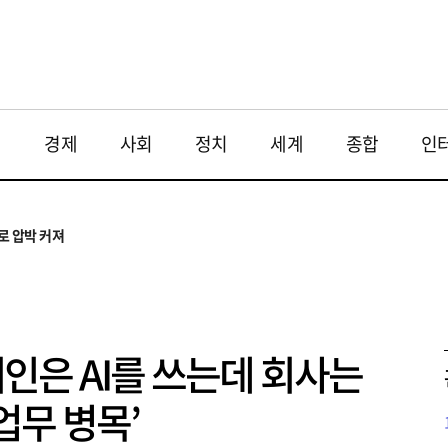
재
경제
사회
정치
세계
종합
인
투법 불확실성 해법은
으로
로 압박 커져
와 해법 모색
 대응 필요
투법 불확실성 해법은
으로
개인은 AI를 쓰는데 회사는
업무 병목’