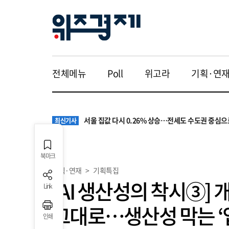
전체메뉴
Poll
위고라
기획·연
원·하청 교섭 갈등에 안전 지원 위축까지… 노란봉
최신기사
청소년 혐오 표현, '처벌과 낙인'에서 '교양과 상식'
최신기사
서울 집값 다시 0.26% 상승…전세도 수도권 중심으
최신기사
교실 뒤흔든 혐오표현…‘표현의 자유’ 넘어 지역사회
최신기사
“혐오가 놀이가 된 교실”…처벌보다 예방·회복 중심
최신기사
원·하청 교섭 갈등에 안전 지원 위축까지… 노란봉
최신기사
북마크
청소년 혐오 표현, '처벌과 낙인'에서 '교양과 상식'
최신기사
기획·연재
>
기획특집
[AI 생산성의 착시③] 
Link
그대로…생산성 막는 ‘
인쇄