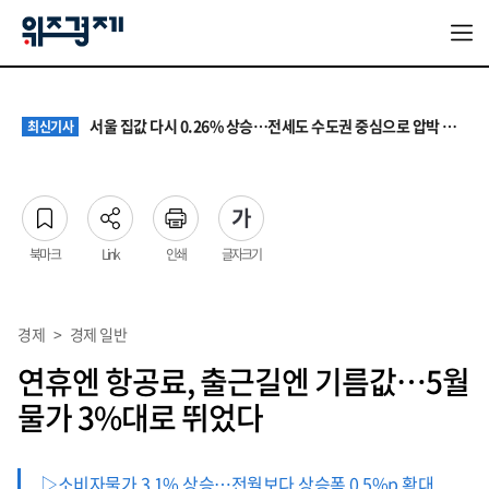
원·하청 교섭 갈등에 안전 지원 위축까지… 노란봉투법 불확실성 해법은
최신기사
청소년 혐오 표현, '처벌과 낙인'에서 '교양과 상식'으로
최신기사
서울 집값 다시 0.26% 상승…전세도 수도권 중심으로 압박 커져
최신기사
교실 뒤흔든 혐오표현…‘표현의 자유’ 넘어 지역사회와 해법 모색
최신기사
“혐오가 놀이가 된 교실”…처벌보다 예방·회복 중심 대응 필요
최신기사
원·하청 교섭 갈등에 안전 지원 위축까지… 노란봉투법 불확실성 해법은
최신기사
청소년 혐오 표현, '처벌과 낙인'에서 '교양과 상식'으로
최신기사
북마크
Link
인쇄
글자크기
경제
>
경제 일반
연휴엔 항공료, 출근길엔 기름값…5월
물가 3%대로 뛰었다
▷소비자물가 3.1% 상승…전월보다 상승폭 0.5%p 확대