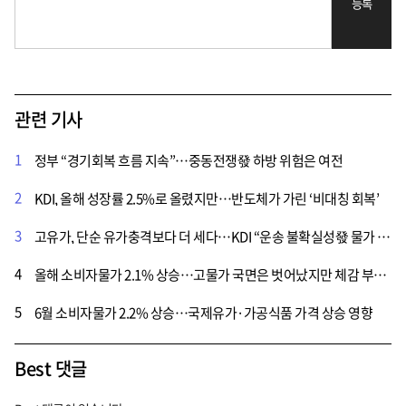
등록
관련 기사
1
정부 “경기회복 흐름 지속”…중동전쟁發 하방 위험은 여전
2
KDI, 올해 성장률 2.5%로 올렸지만…반도체가 가린 ‘비대칭 회복’
3
고유가, 단순 유가충격보다 더 세다…KDI “운송 불확실성發 물가 압력, 내년까지 갈 수 있다”
4
올해 소비자물가 2.1% 상승…고물가 국면은 벗어났지만 체감 부담은 여전
5
6월 소비자물가 2.2% 상승…국제유가·가공식품 가격 상승 영향
Best 댓글