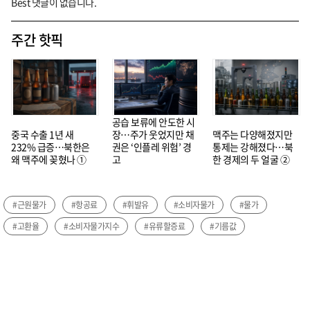
Best 댓글이 없습니다.
주간 핫픽
공습 보류에 안도한 시
중국 수출 1년 새
장…주가 웃었지만 채
맥주는 다양해졌지만
232% 급증…북한은
권은 ‘인플레 위험’ 경
통제는 강해졌다…북
왜 맥주에 꽂혔나 ①
고
한 경제의 두 얼굴 ②
#근원물가
#항공료
#휘발유
#소비자물가
#물가
#고환율
#소비자물가지수
#유류할증료
#기름값