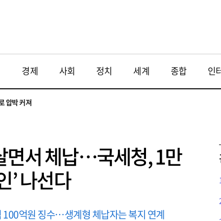
재
경제
사회
정치
세계
종합
인
투법 불확실성 해법은
으로
로 압박 커져
와 해법 모색
 대응 필요
투법 불확실성 해법은
으로
살면서 체납…국세청, 1만
인’ 나선다
액 100억원 징수…생계형 체납자는 복지 연계