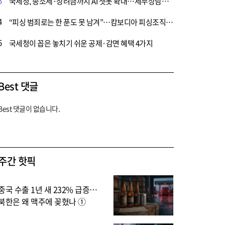
3
국세청, 종소세·장려금까지 AI 챗봇 확대…세무상담도 ‘AI 대전환’ 시동
4
“피싱 범죄로는 한 푼도 못 남겨”…캄보디아 피싱조직 14억 기소 전 보전
5
국세청이 꼽은 놓치기 쉬운 공제·감면 혜택 4가지
Best 댓글
Best 댓글이 없습니다.
주간 핫픽
중국 수출 1년 새 232% 급증…
북한은 왜 맥주에 꽂혔나 ①