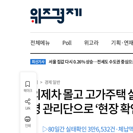
전체메뉴
Poll
위고라
기획·연
원·하청 교섭 갈등에 안전 지원 위축까지… 노란봉
최신기사
청소년 혐오 표현, '처벌과 낙인'에서 '교양과 상식'
최신기사
서울 집값 다시 0.26% 상승…전세도 수도권 중심으
최신기사
교실 뒤흔든 혐오표현…‘표현의 자유’ 넘어 지역사회
최신기사
“혐오가 놀이가 된 교실”…처벌보다 예방·회복 중심
최신기사
원·하청 교섭 갈등에 안전 지원 위축까지… 노란봉
최신기사
경제
>
경제 일반
청소년 혐오 표현, '처벌과 낙인'에서 '교양과 상식'
최신기사
외제차 몰고 고가주택 
북마크
명 관리단으로 ‘현장 확
Link
인쇄
▷80일간 실태확인 3만6,532건·체납