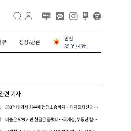
인천
터뷰
정정/반론
35.0° / 43%
관련 기사
1
300억대 과세 처분에 행정소송까지…디지털자산 과세 기준 논란 수면 위로
2
대출은 막혔지만 현금은 흘렀다…국세청, 부동산 탈세혐의 127명 정조준