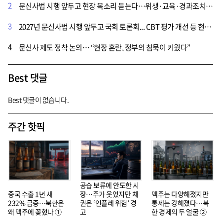
2
문신사법 시행 앞두고 현장 목소리 듣는다…위생·교육·경과조치 쟁점
3
2027년 문신사법 시행 앞두고 국회 토론회... CBT 평가 개선 등 현장 맞춤형 제언 쏟아져
4
문신사 제도 정착 논의… “현장 혼란, 정부의 침묵이 키웠다”
Best 댓글
Best 댓글이 없습니다.
주간 핫픽
공습 보류에 안도한 시
중국 수출 1년 새
장…주가 웃었지만 채
맥주는 다양해졌지만
232% 급증…북한은
권은 ‘인플레 위험’ 경
통제는 강해졌다…북
왜 맥주에 꽂혔나 ①
고
한 경제의 두 얼굴 ②