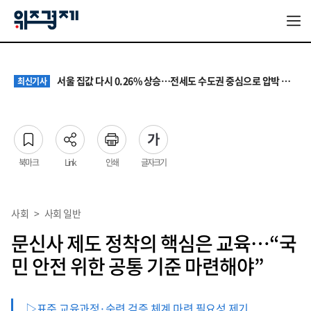
원·하청 교섭 갈등에 안전 지원 위축까지… 노란봉투법 불확실성 해법은
최신기사
청소년 혐오 표현, '처벌과 낙인'에서 '교양과 상식'으로
최신기사
서울 집값 다시 0.26% 상승…전세도 수도권 중심으로 압박 커져
최신기사
교실 뒤흔든 혐오표현…‘표현의 자유’ 넘어 지역사회와 해법 모색
최신기사
“혐오가 놀이가 된 교실”…처벌보다 예방·회복 중심 대응 필요
최신기사
원·하청 교섭 갈등에 안전 지원 위축까지… 노란봉투법 불확실성 해법은
최신기사
청소년 혐오 표현, '처벌과 낙인'에서 '교양과 상식'으로
최신기사
북마크
Link
인쇄
글자크기
사회
>
사회 일반
문신사 제도 정착의 핵심은 교육…“국
민 안전 위한 공통 기준 마련해야”
▷표준 교육과정·숙련 검증 체계 마련 필요성 제기