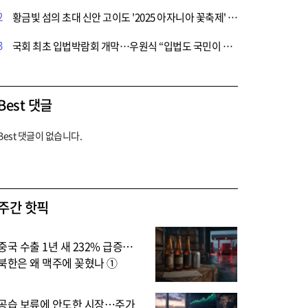
2
황금빛 섬의 초대 신안 고이도 '2025 아자니아 꽃축제' 개막
3
국회 최초 입법박람회 개막…우원식 “입법도 국민이 직접 참여”
Best 댓글
Best 댓글이 없습니다.
주간 핫픽
중국 수출 1년 새 232% 급증…
북한은 왜 맥주에 꽂혔나 ①
공습 보류에 안도한 시장…주가