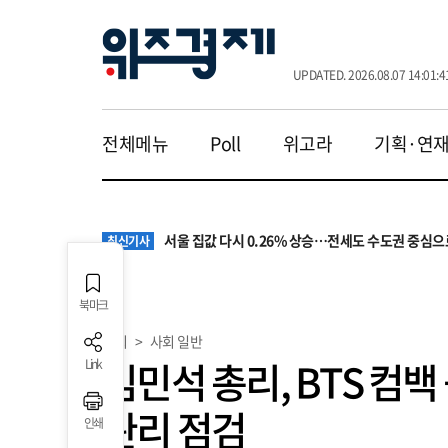
UPDATED. 2026.08.07 14:01:4
전체메뉴
Poll
위고라
기획·연
원·하청 교섭 갈등에 안전 지원 위축까지… 노란봉
최신기사
청소년 혐오 표현, '처벌과 낙인'에서 '교양과 상식'
최신기사
서울 집값 다시 0.26% 상승…전세도 수도권 중심으
최신기사
교실 뒤흔든 혐오표현…‘표현의 자유’ 넘어 지역사회
최신기사
“혐오가 놀이가 된 교실”…처벌보다 예방·회복 중심
최신기사
원·하청 교섭 갈등에 안전 지원 위축까지… 노란봉
최신기사
북마크
청소년 혐오 표현, '처벌과 낙인'에서 '교양과 상식'
최신기사
사회
>
사회 일반
김민석 총리, BTS 컴
Link
관리 점검
인쇄