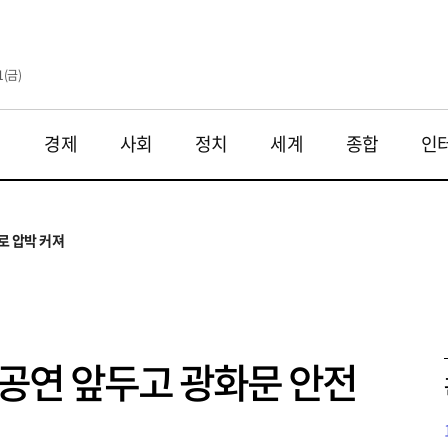
1(금)
재
경제
사회
정치
세계
종합
인
투법 불확실성 해법은
으로
로 압박 커져
와 해법 모색
 대응 필요
투법 불확실성 해법은
으로
백 공연 앞두고 광화문 안전