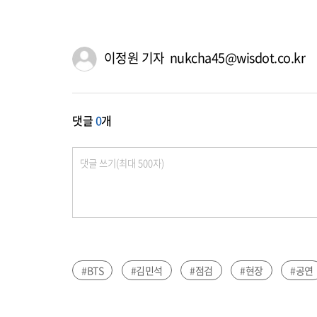
이정원 기자 nukcha45@wisdot.co.kr
댓글
0
개
#BTS
#김민석
#점검
#현장
#공연