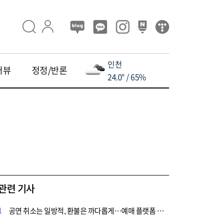
인천
터뷰
정정/반론
24.0° / 65%
관련 기사
1
공연 취소는 일방적, 환불은 까다롭게…예매 플랫폼 소비자 피해 급증