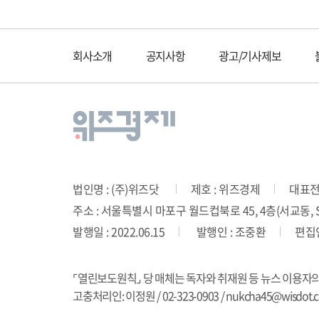
회사소개
공지사항
광고/기사제보
법인명 : (주)위즈닷
제호 : 위즈경제
대표전화
주소 : 서울특별시 마포구 월드컵북로 45, 4층(서교동, SD
발행일 : 2022.06.15
발행인 : 조중환
편집인
⌜열린보도원칙⌟ 당 매체는 독자와 취재원 등 뉴스 이용자
고충처리인: 이정원 / 02-323-0903 / nukcha45@wisdot.co