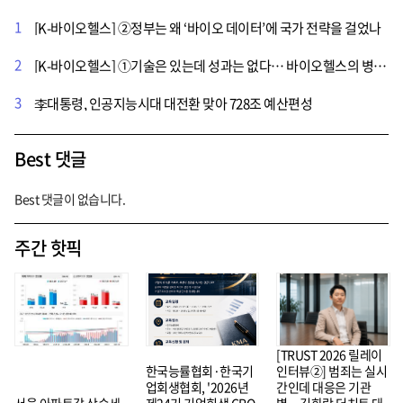
1
[K-바이오헬스] ②정부는 왜 ‘바이오 데이터’에 국가 전략을 걸었나
2
[K-바이오헬스] ①기술은 있는데 성과는 없다… 바이오헬스의 병목은 ‘데이터’
3
李대통령, 인공지능시대 대전환 맞아 728조 예산편성
Best 댓글
Best 댓글이 없습니다.
주간 핫픽
[TRUST 2026 릴레이
한국능률협회·한국기
인터뷰②] 범죄는 실시
업회생협회, '2026년
간인데 대응은 기관
서울 아파트값 상승세
제24기 기업회생 CRO
별…김화랑 더치트 대