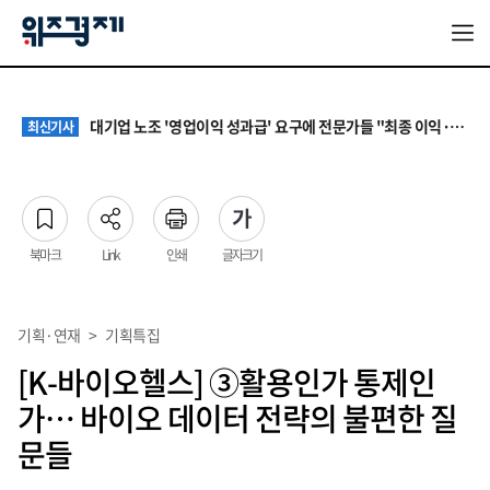
[증시다트] 대우건설 ‘깜짝 실적’ 다음은 27조 수주…하반기 5대 사업이 가른다
최신기사
원·하청 교섭 갈등에 안전 지원 위축까지… 노란봉투법 불확실성 해법은
최신기사
대기업 노조 '영업이익 성과급' 요구에 전문가들 "최종 이익·투자 여력 반영해야"
최신기사
‘나이롱 환자’ 막는다지만…차보험 8주 심사에 시민단체·한의계 반발
최신기사
[증시다트] 비에이치, 2분기 영업익 반토막…폴더블 지연 딛고 로봇으로 반전 노린다
최신기사
[증시다트] 대우건설 ‘깜짝 실적’ 다음은 27조 수주…하반기 5대 사업이 가른다
최신기사
원·하청 교섭 갈등에 안전 지원 위축까지… 노란봉투법 불확실성 해법은
최신기사
북마크
Link
인쇄
글자크기
기획·연재
>
기획특집
[K-바이오헬스] ③활용인가 통제인
가… 바이오 데이터 전략의 불편한 질
문들