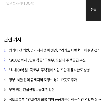
등록
관련 기사
1
양기대 전 의원, 경기지사 출마 선언..."경기도 대변혁이 이뤄낼 것"
2
“2030년까지 5만호 착공” 국토부, 도심 내 주택공급 추진
3
"최대 60억 원" 국토부, 주택정비사업 조합에 융자한도 상향
4
정부, 서울 전역 규제지역 지정…경기 12곳도 추가
5
부진 겪는 건설산업... 올해 전망은
6
국토교통부, "건설경기 회복 위해 공공기관이 적극적인 역할 해줘야"