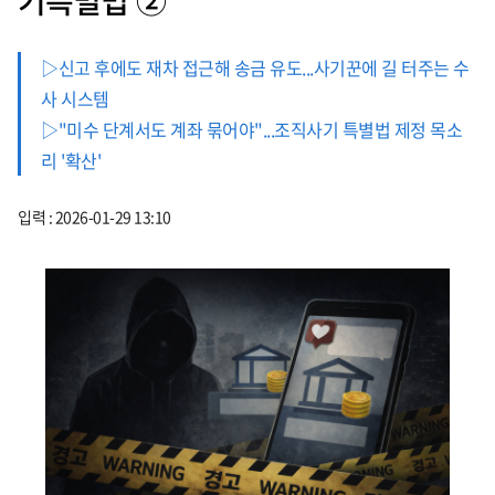
기특별법’②
▷신고 후에도 재차 접근해 송금 유도...사기꾼에 길 터주는 수
사 시스템
▷"미수 단계서도 계좌 묶어야"...조직사기 특별법 제정 목소
리 '확산'
입력 : 2026-01-29 13:10