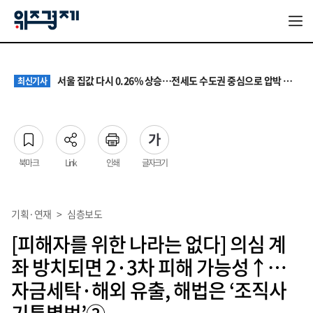
원·하청 교섭 갈등에 안전 지원 위축까지… 노란봉투법 불확실성 해법은
최신기사
청소년 혐오 표현, '처벌과 낙인'에서 '교양과 상식'으로
최신기사
서울 집값 다시 0.26% 상승…전세도 수도권 중심으로 압박 커져
최신기사
교실 뒤흔든 혐오표현…‘표현의 자유’ 넘어 지역사회와 해법 모색
최신기사
“혐오가 놀이가 된 교실”…처벌보다 예방·회복 중심 대응 필요
최신기사
원·하청 교섭 갈등에 안전 지원 위축까지… 노란봉투법 불확실성 해법은
최신기사
청소년 혐오 표현, '처벌과 낙인'에서 '교양과 상식'으로
최신기사
북마크
Link
인쇄
글자크기
기획·연재
>
심층보도
[피해자를 위한 나라는 없다] 의심 계
좌 방치되면 2·3차 피해 가능성↑…
자금세탁·해외 유출, 해법은 ‘조직사