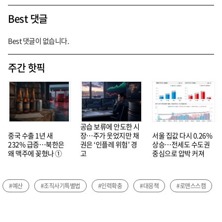
Best 댓글
Best 댓글이 없습니다.
주간 핫픽
공습 보류에 안도한 시
중국 수출 1년 새
장…주가 웃었지만 채
서울 집값 다시 0.26%
232% 급증…북한은
권은 ‘인플레 위험’ 경
상승…전세도 수도권
왜 맥주에 꽂혔나 ①
고
중심으로 압박 커져
#예산
#조직사기특별법
#인력확충
#대응책
#로맨스스캠