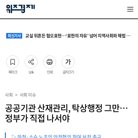
대기업 노조 '영업이익 성과급' 요구에 전문가들 "최종 이익·투자 여력 반영해야"
최신기사
서울 집값 다시 0.26% 상승…전세도 수도권 중심으로 압박 커져
최신기사
교실 뒤흔든 혐오표현…‘표현의 자유’ 넘어 지역사회와 해법 모색
최신기사
“혐오가 놀이가 된 교실”…처벌보다 예방·회복 중심 대응 필요
최신기사
원·하청 교섭 갈등에 안전 지원 위축까지… 노란봉투법 불확실성 해법은
최신기사
대기업 노조 '영업이익 성과급' 요구에 전문가들 "최종 이익·투자 여력 반영해야"
최신기사
서울 집값 다시 0.26% 상승…전세도 수도권 중심으로 압박 커져
최신기사
북마크
Link
인쇄
글자크기
사회
>
사회 이슈
공공기관 산재관리, 탁상행정 그만…
정부가 직접 나서야
▷ 하청·소수 노조의 안전협의 참여 보장 촉구