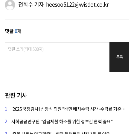
전희수 기자 heesoo5122@wisdot.co.kr
댓글
0
개
등록
관련 기사
1
[2025 국정감사] 신장식 의원 "배민 배차수락 시간·수락률 기준변경으로 라이더 죽음으로 내몰아"
2
사회공공연구원 “임금체불 해소를 위한 정부간 협력 중요”
3
‘죽음 부르는 알고리즘’…배달 플랫폼이 산재 1위 된 이유