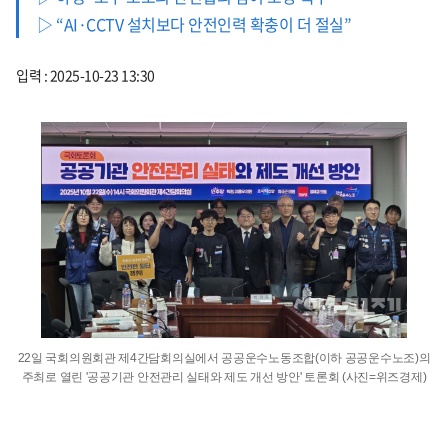
▷ “AI·CCTV 설치보다 안전인력 확충이 더 절실”
입력 : 2025-10-23 13:30
22일 국회의원회관 제4간담회의실에서 공공운수노동조합(이하 공공운수노조)의
주최로 열린 '공공기관 안전관리 실태와 제도 개선 방안' 토론회 (사진=위즈경제)