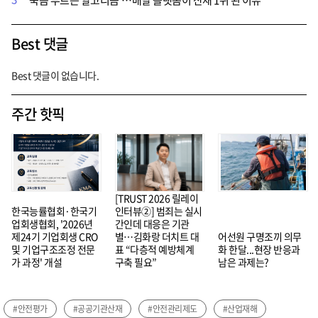
Best 댓글
Best 댓글이 없습니다.
주간 핫픽
[TRUST 2026 릴레이
한국능률협회·한국기
인터뷰②] 범죄는 실시
업회생협회, '2026년
간인데 대응은 기관
제24기 기업회생 CRO
별…김화랑 더치트 대
어선원 구명조끼 의무
및 기업구조조정 전문
표 “다층적 예방체계
화 한달...현장 반응과
가 과정' 개설
구축 필요”
남은 과제는?
#안전평가
#공공기관산재
#안전관리제도
#산업재해