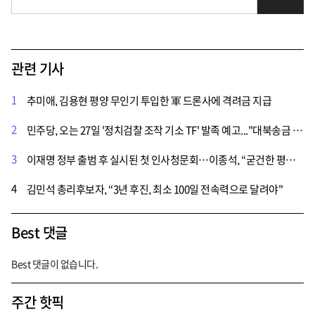
관련 기사
1
추미애, 김용현 평양 무인기 투입한 軍 드론사에 격려금 지급
2
민주당, 오는 27일 '정치검찰 조작 기소 TF' 발족 예고..."대북송금 사건 진상규명할 것"
3
이재명 정부 출범 후 실시된 첫 인사청문회…이종석, “굳건한 평화구축에 이바지”
4
김민석 총리후보자, “3년 후진, 최소 100일 전속력으로 달려야"
Best 댓글
Best 댓글이 없습니다.
주간 핫픽