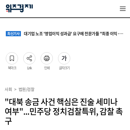
[증시다트] 대우건설 ‘깜짝 실적’ 다음은 27조 수주…하반기 5대 사업이 가른다
최신기사
원·하청 교섭 갈등에 안전 지원 위축까지… 노란봉투법 불확실성 해법은
최신기사
대기업 노조 '영업이익 성과급' 요구에 전문가들 "최종 이익·투자 여력 반영해야"
최신기사
‘나이롱 환자’ 막는다지만…차보험 8주 심사에 시민단체·한의계 반발
최신기사
[증시다트] 비에이치, 2분기 영업익 반토막…폴더블 지연 딛고 로봇으로 반전 노린다
최신기사
[증시다트] 대우건설 ‘깜짝 실적’ 다음은 27조 수주…하반기 5대 사업이 가른다
최신기사
원·하청 교섭 갈등에 안전 지원 위축까지… 노란봉투법 불확실성 해법은
최신기사
북마크
Link
인쇄
글자크기
사회
>
법원/검찰
"대북 송금 사건 핵심은 진술 세미나
여부"...민주당 정치검찰특위, 감찰 촉
구