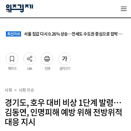
원·하청 교섭 갈등에 안전 지원 위축까지… 노란봉투법 불확실성 해법은
최신기사
청소년 혐오 표현, '처벌과 낙인'에서 '교양과 상식'으로
최신기사
서울 집값 다시 0.26% 상승…전세도 수도권 중심으로 압박 커져
최신기사
교실 뒤흔든 혐오표현…‘표현의 자유’ 넘어 지역사회와 해법 모색
최신기사
“혐오가 놀이가 된 교실”…처벌보다 예방·회복 중심 대응 필요
최신기사
원·하청 교섭 갈등에 안전 지원 위축까지… 노란봉투법 불확실성 해법은
최신기사
청소년 혐오 표현, '처벌과 낙인'에서 '교양과 상식'으로
최신기사
북마크
Link
인쇄
글자크기
사회
>
사회 이슈
경기도, 호우 대비 비상 1단계 발령…
김동연, 인명피해 예방 위해 전방위적
대응 지시