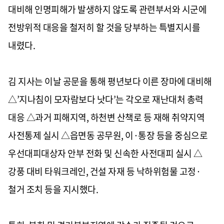
대비해 인명피해가 발생하지 않도록 관련부서와 시군에
전방위적 대응을 철저히 할 것을 당부하는 특별지시를
내렸다
.
김 지사는 이날 공문을 통해 평년보다 이른 장마에 대비해
△
’
지나침이 모자람보다 낫다
’
는 각오로 재난대처 총력
대응
△
과거 피해지역
,
하천변 산책로 등 재해 취약지역
사전통제 실시
△
읍면동 공무원
,
이·통장 등을 중심으로
우선대피대상자 안부 전화 및 신속한 사전대피 실시
△
강풍 대비 타워크레인
,
건설 자재 등 낙하위험물 고정·
철거 조치 등을 지시했다
.