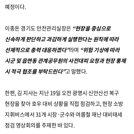
예정이다
.
이종돈 경기도 안전관리실장은
“
현장을 중심으로
신속하게 판단하고 과감하게 실행한다는 원칙에 따라
선제적으로 총력 대응하겠다
”
라며
“
위험 기상에 따라
시군 및 읍면동 관계공무원의 사전대피 요청과 현장 통제
시 적극 협조를 부탁드린다
”
고 말했다
.
한편
,
김 지사는 지난
19
일 오전 광명시 신안산선 복구
현장을 찾아 호우 대비 상황을 직접 점검하고
,
현장 소방
지휘버스에서
31
개 시장·군수와 여름철 재난 대비태세
점검 영상회의를 주재한 바 있다
.