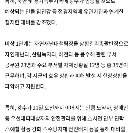
특히
,
북한 및 경기북부지역에 강수가 집중될 것으로
예상되는 만큼 임진강 등 접경지역에 유관기관과 연계한
철저한 대비를 강조했다
.
비상
1
단계는 자연재난대책팀장을 상황관리총괄반장으로
자연재난과
,
산림녹지과
,
하천과 등 풍수해 관련 부서
공무원
23
명과 주요 부서별 자체상황실
12
명 등 총
35
명이
근무하며
,
각 시군의 호우 상황과 피해 발생 시 현장상황을
파악하고 지원한다
.
특히
,
강수가
21
일 오전까지 이어지는 만큼 노약자
,
장애인
등 우선대피대상자의 안전관리를 위해
△
사전 안부 연락
△
예찰 활동 강화
△
수방자재 전진배치 등을 통해 대비할