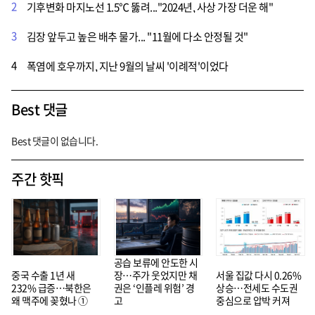
2
기후변화 마지노선 1.5℃ 뚫려..."2024년, 사상 가장 더운 해"
3
김장 앞두고 높은 배추 물가... "11월에 다소 안정될 것"
4
폭염에 호우까지, 지난 9월의 날씨 '이례적'이었다
Best 댓글
Best 댓글이 없습니다.
주간 핫픽
공습 보류에 안도한 시
중국 수출 1년 새
장…주가 웃었지만 채
서울 집값 다시 0.26%
232% 급증…북한은
권은 ‘인플레 위험’ 경
상승…전세도 수도권
왜 맥주에 꽂혔나 ①
고
중심으로 압박 커져