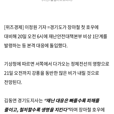
[위즈경제] 이정원 기자 =경기도가 장마철 첫 호우에
대비해
20
일 오전
6
시에 재난안전대책본부 비상
1
단계를
발령하는 등 본격 대응에 돌입했다
.
기상청에 따르면 서쪽에서 다가오는 정체전선의 영향으로
21
일 오전까지 강풍을 동반한 많은 비가 내릴 것으로
전망된다
.
김동연 경기도지사는
“
재난 대응은 빠를수록 피해를
줄이고
,
철저할수록 생명을 지킨다
”
라며 장마철 호우에