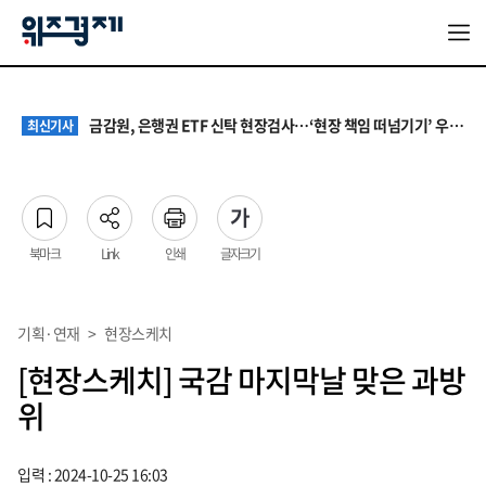
서울 집값 다시 0.26% 상승…전세도 수도권 중심으로 압박 커져
최신기사
AI가 예금·보험까지 골라주는 시대…금융권은 소비자 보호 ‘숙제’
최신기사
금감원, 은행권 ETF 신탁 현장검사…‘현장 책임 떠넘기기’ 우려도
최신기사
고용보험은 늘었지만 청년은 줄었다…7월 노동시장, ‘숫자 회복’ 뒤의 균열
최신기사
청소년 혐오 표현, '처벌과 낙인'에서 '교양과 상식'으로
최신기사
서울 집값 다시 0.26% 상승…전세도 수도권 중심으로 압박 커져
최신기사
AI가 예금·보험까지 골라주는 시대…금융권은 소비자 보호 ‘숙제’
최신기사
북마크
Link
인쇄
글자크기
기획·연재
>
현장스케치
[현장스케치] 국감 마지막날 맞은 과방
위
입력 : 2024-10-25 16:03