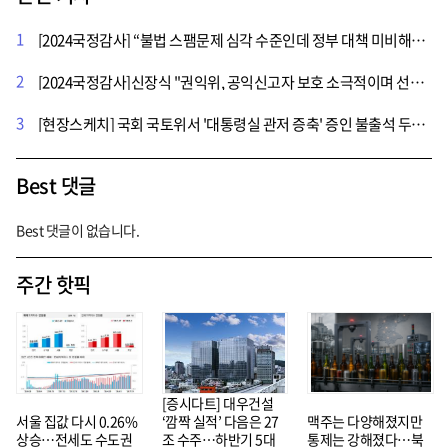
1
[2024국정감사] “불법 스팸문제 심각 수준인데 정부 대책 미비해”…과방위 국감서 지적 제기
2
[2024국정감사]신장식 "권익위, 공익신고자 보호 소극적이며 선택적...해체해야"
3
[현장스케치] 국회 국토위서 '대통령실 관저 증축' 증인 불출석 두고 여야 충돌
Best 댓글
Best 댓글이 없습니다.
주간 핫픽
[증시다트] 대우건설
서울 집값 다시 0.26%
‘깜짝 실적’ 다음은 27
맥주는 다양해졌지만
상승…전세도 수도권
조 수주…하반기 5대
통제는 강해졌다…북