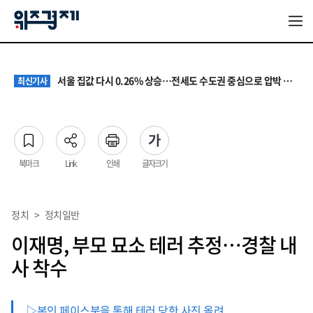
원·하청 교섭 갈등에 안전 지원 위축까지… 노란봉투법 불확실성 해법은
최신기사
청소년 혐오 표현, '처벌과 낙인'에서 '교양과 상식'으로
최신기사
서울 집값 다시 0.26% 상승…전세도 수도권 중심으로 압박 커져
최신기사
교실 뒤흔든 혐오표현…‘표현의 자유’ 넘어 지역사회와 해법 모색
최신기사
“혐오가 놀이가 된 교실”…처벌보다 예방·회복 중심 대응 필요
최신기사
원·하청 교섭 갈등에 안전 지원 위축까지… 노란봉투법 불확실성 해법은
최신기사
청소년 혐오 표현, '처벌과 낙인'에서 '교양과 상식'으로
최신기사
북마크
Link
인쇄
글자크기
정치
>
정치일반
이재명, 부모 묘소 테러 추정…경찰 내
사 착수
▷본인 페이스북을 통해 테러 당한 사진 올려