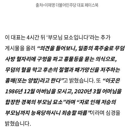
출처=이재명 더불어민주당 대표 페이스북
이 대표는
4
시간 뒤
‘
부모님 묘소입니다
’
라는 추가
게시물을 올려
“
의견을 들어보니
,
일종의 흑주술로 무덤
사방 혈자리에 구멍을 파고 흉물등을 묻는 의식으로
,
무덤의 혈을 막고 후손의 절멸과 패가망신을 저주하는
흉매
(
또는 양밥
)
라고 한다
”
고 밝혔습니다
.
또
“
이곳은
1986
년
12
월 아버님을 모시고
, 2020
년
3
월 어머님을
합장한 경북의 부모님 묘소
”
라며
“
자로 인해 저승의
부모님까지 능욕당하시니 죄송할 따름
”
이라며 심경을
밝혔습니다
.