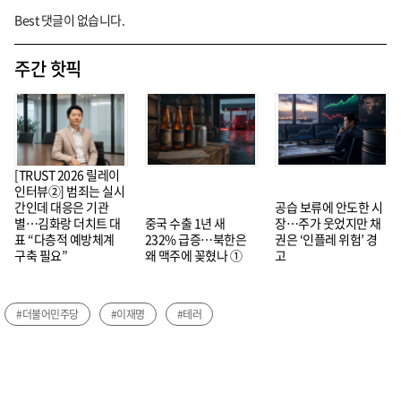
Best 댓글이 없습니다.
주간 핫픽
[TRUST 2026 릴레이
인터뷰②] 범죄는 실시
간인데 대응은 기관
공습 보류에 안도한 시
별…김화랑 더치트 대
중국 수출 1년 새
장…주가 웃었지만 채
표 “다층적 예방체계
232% 급증…북한은
권은 ‘인플레 위험’ 경
구축 필요”
왜 맥주에 꽂혔나 ①
고
#더불어민주당
#이재명
#테러