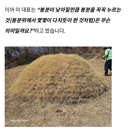
이어 이 대표는
“
봉분이 낮아질만큼 봉분을 꼭꼭 누르는
것
(
봉분위에서 몇몇이 다지듯이 뛴 것처럼
)
은 무슨
의미일까요
?”
라고 썼습니다
.