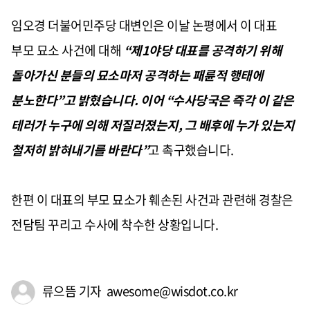
임오경 더불어민주당 대변인은 이날 논평에서 이 대표
부모 묘소 사건에 대해
“
제
1
야당 대표를 공격하기 위해
돌아가신 분들의 묘소마저 공격하는 패륜적 행태에
분노한다
”
고 밝혔습니다
.
이어
“
수사당국은 즉각 이 같은
테러가 누구에 의해 저질러졌는지
,
그 배후에 누가 있는지
철저히 밝혀내기를 바란다
”
고 촉구했습니다
.
한편 이 대표의 부모 묘소가 훼손된 사건과 관련해 경찰은
전담팀 꾸리고 수사에 착수한 상황입니다
.
류으뜸 기자 awesome@wisdot.co.kr