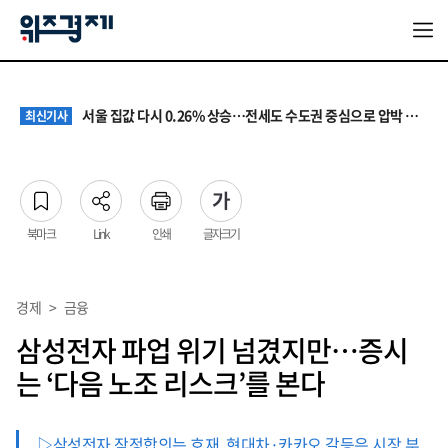
원·하청 교섭 갈등에 안전 지원 위축까지… 노란봉투법 불확실성 해법은
최신기사
청소년 혐오 표현, '처벌과 낙인'에서 '교양과 상식'으로
최신기사
서울 집값 다시 0.26% 상승…전세도 수도권 중심으로 압박 커져
최신기사
교실 뒤흔든 혐오표현…‘표현의 자유’ 넘어 지역사회와 해법 모색
최신기사
“혐오가 놀이가 된 교실”…처벌보다 예방·회복 중심 대응 필요
최신기사
원·하청 교섭 갈등에 안전 지원 위축까지… 노란봉투법 불확실성 해법은
최신기사
청소년 혐오 표현, '처벌과 낙인'에서 '교양과 상식'으로
최신기사
북마크
Link
인쇄
글자크기
경제
>
금융
삼성전자 파업 위기 넘겼지만…증시
는 ‘다음 노조 리스크’를 본다
▷삼성전자 잠정합의는 호재, 현대차·카카오 갈등은 시장 부