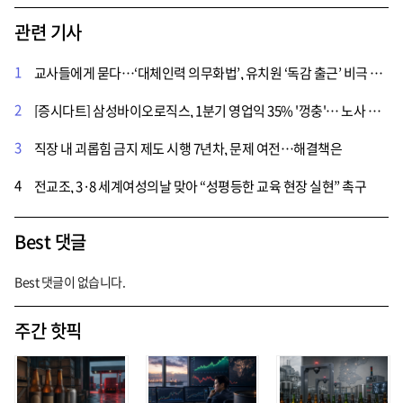
관련 기사
1
교사들에게 묻다…‘대체인력 의무화법’, 유치원 ‘독감 출근’ 비극 끊어낼까
2
[증시다트] 삼성바이오로직스, 1분기 영업익 35% '껑충'… 노사 갈등은 경영 시험대
3
직장 내 괴롭힘 금지 제도 시행 7년차, 문제 여전…해결책은
4
전교조, 3·8 세계여성의날 맞아 “성평등한 교육 현장 실현” 촉구
Best 댓글
Best 댓글이 없습니다.
주간 핫픽