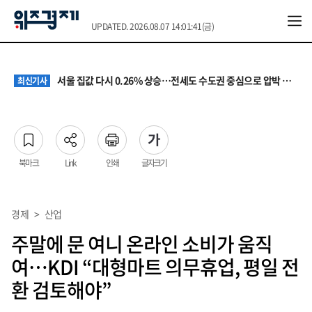
UPDATED. 2026.08.07 14:01:41(금)
원·하청 교섭 갈등에 안전 지원 위축까지… 노란봉투법 불확실성 해법은
최신기사
청소년 혐오 표현, '처벌과 낙인'에서 '교양과 상식'으로
최신기사
서울 집값 다시 0.26% 상승…전세도 수도권 중심으로 압박 커져
최신기사
교실 뒤흔든 혐오표현…‘표현의 자유’ 넘어 지역사회와 해법 모색
최신기사
“혐오가 놀이가 된 교실”…처벌보다 예방·회복 중심 대응 필요
최신기사
원·하청 교섭 갈등에 안전 지원 위축까지… 노란봉투법 불확실성 해법은
최신기사
청소년 혐오 표현, '처벌과 낙인'에서 '교양과 상식'으로
최신기사
북마크
Link
인쇄
글자크기
경제
>
산업
주말에 문 여니 온라인 소비가 움직
여…KDI “대형마트 의무휴업, 평일 전
환 검토해야”