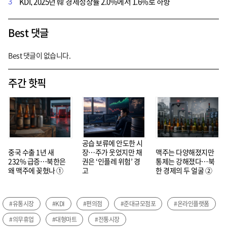
3
KDI, 2025년 韓 경제성장률 2.0%에서 1.6%로 하향
Best 댓글
Best 댓글이 없습니다.
주간 핫픽
공습 보류에 안도한 시
중국 수출 1년 새
장…주가 웃었지만 채
맥주는 다양해졌지만
232% 급증…북한은
권은 ‘인플레 위험’ 경
통제는 강해졌다…북
왜 맥주에 꽂혔나 ①
고
한 경제의 두 얼굴 ②
#유통시장
#KDI
#편의점
#준대규모점포
#온라인플랫폼
#의무휴업
#대형마트
#전통시장