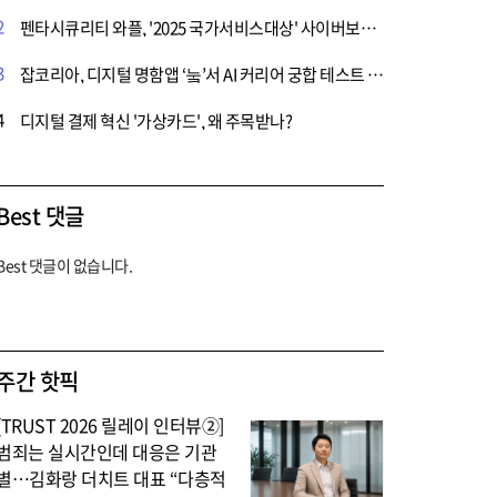
2
펜타시큐리티 와플, '2025 국가서비스대상' 사이버보안 솔루션 부문에 2년 연속 선정
3
잡코리아, 디지털 명함앱 ‘눜’서 AI 커리어 궁합 테스트 론칭
4
디지털 결제 혁신 '가상카드', 왜 주목받나?
Best 댓글
Best 댓글이 없습니다.
주간 핫픽
[TRUST 2026 릴레이 인터뷰②]
범죄는 실시간인데 대응은 기관
별…김화랑 더치트 대표 “다층적