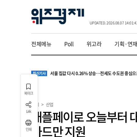
UPDATED. 2026.08.07 14:01:4
전체메뉴
Poll
위고라
기획·연
원·하청 교섭 갈등에 안전 지원 위축까지… 노란봉
최신기사
청소년 혐오 표현, '처벌과 낙인'에서 '교양과 상식'
최신기사
서울 집값 다시 0.26% 상승…전세도 수도권 중심으
최신기사
교실 뒤흔든 혐오표현…‘표현의 자유’ 넘어 지역사회
최신기사
“혐오가 놀이가 된 교실”…처벌보다 예방·회복 중심
최신기사
원·하청 교섭 갈등에 안전 지원 위축까지… 노란봉
최신기사
북마크
청소년 혐오 표현, '처벌과 낙인'에서 '교양과 상식'
최신기사
경제
>
산업
애플페이로 오늘부터 대
Link
카드만 지원
인쇄