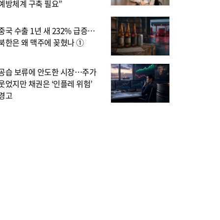
예방체계 구축 필요”
중국 수출 1년 새 232% 급증…
북한은 왜 맥주에 꽂혔나 ①
공습 보류에 안도한 시장…주가
웃었지만 채권은 ‘인플레 위험’
경고