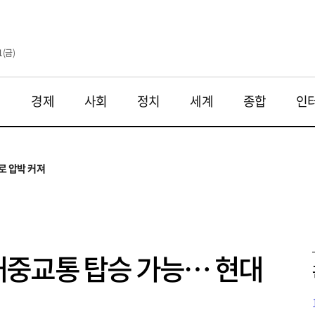
1(금)
재
경제
사회
정치
세계
종합
인
투법 불확실성 해법은
으로
로 압박 커져
와 해법 모색
 대응 필요
투법 불확실성 해법은
으로
중교통 탑승 가능… 현대