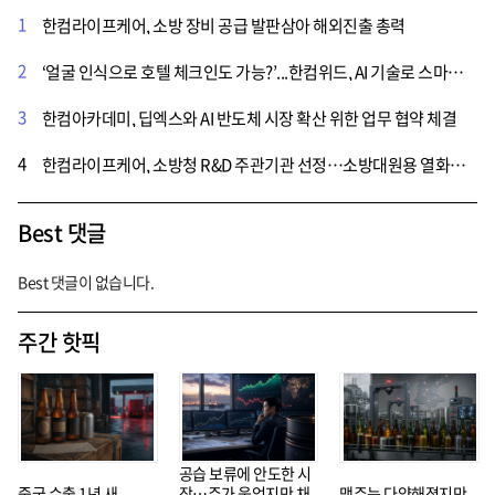
1
한컴라이프케어, 소방 장비 공급 발판삼아 해외진출 총력
2
‘얼굴 인식으로 호텔 체크인도 가능?’...한컴위드, AI 기술로 스마트패스 시장 공략한다
3
한컴아카데미, 딥엑스와 AI 반도체 시장 확산 위한 업무 협약 체결
4
한컴라이프케어, 소방청 R&D 주관기관 선정…소방대원용 열화상 장비 개발 나서
Best 댓글
Best 댓글이 없습니다.
주간 핫픽
공습 보류에 안도한 시
중국 수출 1년 새
장…주가 웃었지만 채
맥주는 다양해졌지만