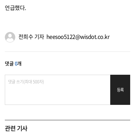
언급했다
.
전희수 기자 heesoo5122@wisdot.co.kr
댓글
0
개
등록
관련 기사