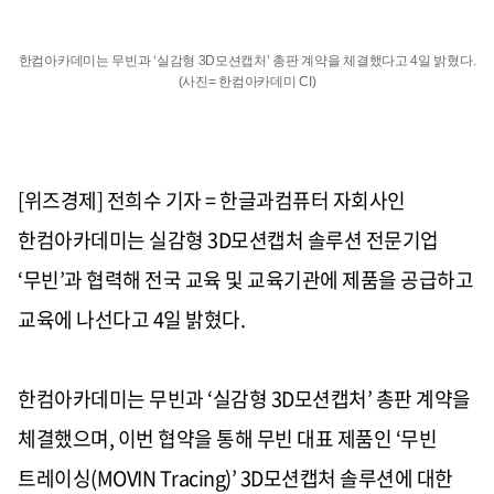
한컴아카데미는 무빈과 ‘실감형 3D모션캡처’ 총판 계약을 체결했다고 4일 밝혔다.
(사진= 한컴아카데미 CI)
[위즈경제] 전희수 기자 = 한글과컴퓨터 자회사인
한컴아카데미는 실감형
3D
모션캡처 솔루션 전문기업
‘
무빈
’
과 협력해 전국 교육 및 교육기관에 제품을 공급하고
교육에 나선다고
4
일 밝혔다
.
한컴아카데미는 무빈과
‘
실감형
3D
모션캡처
’
총판 계약을
체결했으며
,
이번 협약을 통해 무빈 대표 제품인
‘
무빈
트레이싱
(MOVIN Tracing)’ 3D
모션캡처 솔루션에 대한