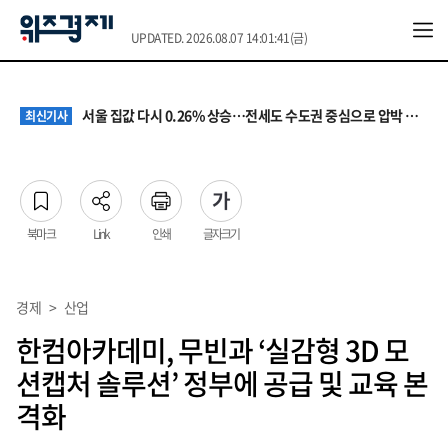
UPDATED. 2026.08.07 14:01:41(금)
원·하청 교섭 갈등에 안전 지원 위축까지… 노란봉투법 불확실성 해법은
최신기사
청소년 혐오 표현, '처벌과 낙인'에서 '교양과 상식'으로
최신기사
서울 집값 다시 0.26% 상승…전세도 수도권 중심으로 압박 커져
최신기사
교실 뒤흔든 혐오표현…‘표현의 자유’ 넘어 지역사회와 해법 모색
최신기사
“혐오가 놀이가 된 교실”…처벌보다 예방·회복 중심 대응 필요
최신기사
원·하청 교섭 갈등에 안전 지원 위축까지… 노란봉투법 불확실성 해법은
최신기사
청소년 혐오 표현, '처벌과 낙인'에서 '교양과 상식'으로
최신기사
북마크
Link
인쇄
글자크기
경제
>
산업
한컴아카데미, 무빈과 ‘실감형 3D 모
션캡처 솔루션’ 정부에 공급 및 교육 본
격화