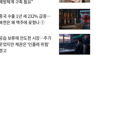
예방체계 구축 필요”
중국 수출 1년 새 232% 급증…
북한은 왜 맥주에 꽂혔나 ①
공습 보류에 안도한 시장…주가
웃었지만 채권은 ‘인플레 위험’
경고