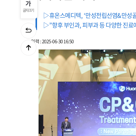
글자크기
▷휴온스메디텍, ‘만성전립선염&만성골
▷”향후 부인과, 피부과 등 다양한 진료
입력 : 2025-06-30 16:50