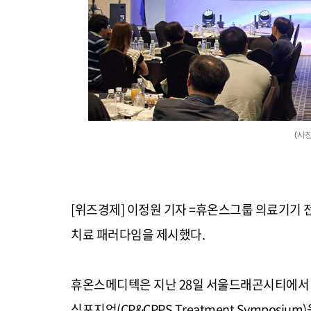
(사
[위즈경제] 이정원 기자 =휴온스그룹 의료기기
치료 패러다임을 제시했다
.
휴온스메디텍은 지난
28
일 서울드래곤시티에서
심포지엄
(CP&CPPS Treatment Symposium)