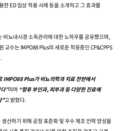
활용한
ED
임상 적용 사례 등을 소개하고 그 효과를
 비뇨내시경 소독관리에 대한 노하우를 공유했으며
,
원 교수는
IMPO88 Plus
의 새로운 적응증인
CP&CPPS
다
.
로
IMPO88 Plus
가 비뇨의학과 치료 전반에서
한다
”
라며
“
향후 부인과
,
피부과 등 다양한 진료에
다
”
고 밝혔다
.
생산하기 위해 공정 표준화 및 우수 제조 인력 양성을