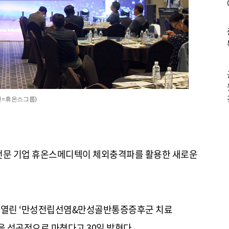
진=휴온스그룹)
 전문 기업 휴온스메디텍이 체외충격파를 활용한 새로운
 열린
‘
만성전립선염
&
만성골반통증증후군 치료
을 성공적으로 마쳤다고
30
일 밝혔다
.