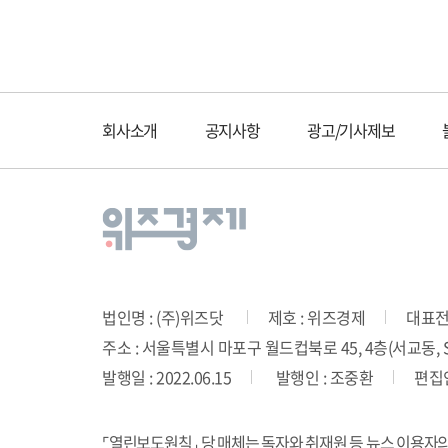
회사소개
공지사항
광고/기사제보
법인명 : (주)위즈닷
제호 : 위즈경제
대표전화
주소 : 서울특별시 마포구 월드컵북로 45, 4층(서교동, SD
발행일 : 2022.06.15
발행인 : 조중환
편집인
⌜열린보도원칙⌟ 당 매체는 독자와 취재원 등 뉴스 이용자