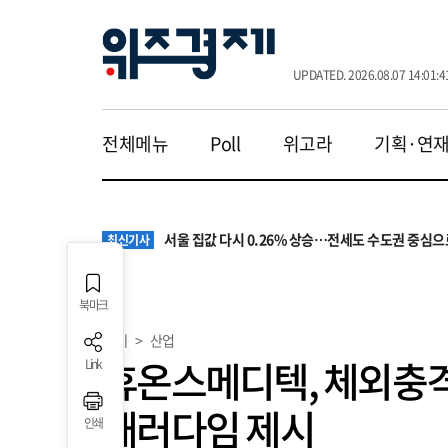
UPDATED. 2026.08.07 14:01:4
전체메뉴
Poll
위고라
기획·연
원·하청 교섭 갈등에 안전 지원 위축까지… 노란봉
최신기사
청소년 혐오 표현, '처벌과 낙인'에서 '교양과 상식'
최신기사
서울 집값 다시 0.26% 상승…전세도 수도권 중심으
최신기사
교실 뒤흔든 혐오표현…‘표현의 자유’ 넘어 지역사회
최신기사
“혐오가 놀이가 된 교실”…처벌보다 예방·회복 중심
최신기사
원·하청 교섭 갈등에 안전 지원 위축까지… 노란봉
최신기사
북마크
청소년 혐오 표현, '처벌과 낙인'에서 '교양과 상식'
최신기사
경제
>
산업
휴온스메디텍, 체외충격
Link
패러다임 제시
인쇄