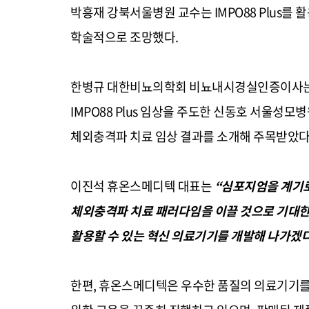
박흥재 강북서울병원 교수는
IMPO88 Plus
를 
학술적으로 조망했다
.
한병규 대한비뇨의학회 비뇨내시경실인증이사는
IMPO88 Plus
임상을 주도한 신동호 서울성모병
체외충격파 치료 임상 결과를 소개해 주목받았
이진석 휴온스메디텍 대표는
“
심포지엄을 계기
체외충격파 치료 패러다임을 이끌 것으로 기대
활용할 수 있는 혁신 의료기기를 개발해 나가겠
한편
,
휴온스메디텍은 우수한 품질의 의료기기를 