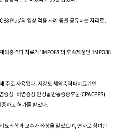
O88 Plus’
의 임상 적용 사례 등을 공유하는 자리로
,
 체외충격파 치료기
‘IMPO88’
의 후속제품인
‘IMPO88
해 주로 사용됐다
.
저강도 체외충격파치료기인
 염증성·비염증성 만성골반통증증후군
(CP&CPPS)
입증하고 허가를 받았다
.
비뇨의학과 교수가 좌장을 맡았으며
,
연자로 참여한