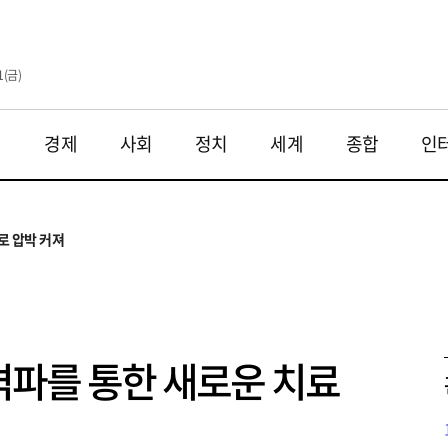
1(금)
재
경제
사회
정치
세계
종합
인
투법 불확실성 해법은
으로
로 압박 커져
와 해법 모색
 대응 필요
투법 불확실성 해법은
으로
파를 통한 새로운 치료