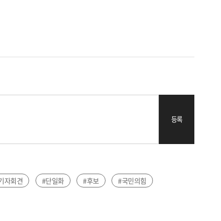
등록
기자회견
#단일화
#후보
#국민의힘