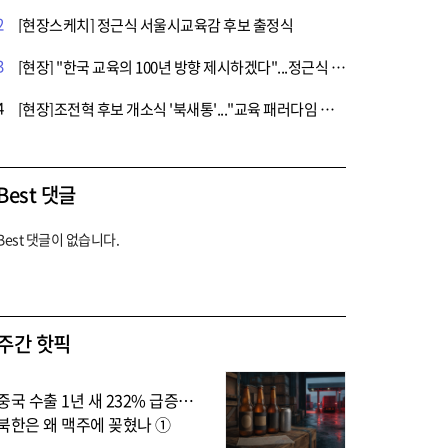
2
[현장스케치] 정근식 서울시교육감 후보 출정식
3
[현장] "한국 교육의 100년 방향 제시하겠다"...정근식 후보 출정식 '일성'
4
[현장]조전혁 후보 개소식 '북새통'..."교육 패러다임 체인져 되겠다"
Best 댓글
Best 댓글이 없습니다.
주간 핫픽
중국 수출 1년 새 232% 급증…
북한은 왜 맥주에 꽂혔나 ①