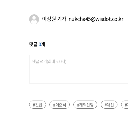
이정원 기자 nukcha45@wisdot.co.kr
댓글
0
개
#긴급
#이준석
#개혁신당
#대선
#