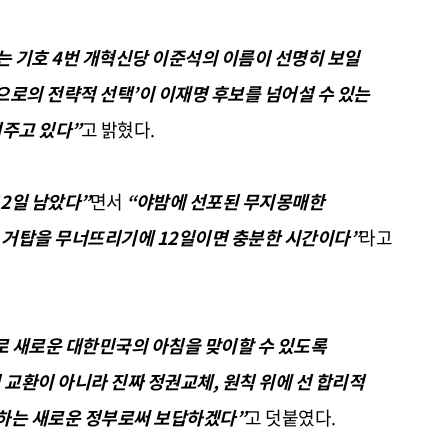
는 기호
4
번 개혁신당 이준석의 이름이 선명히 보일
으로의 전략적 선택
’
이 이재명 후보를 넘어설 수 있는
여주고 있다
”
고 밝혔다
.
2
일 남았다
”
면서
“
야밤에 선포된 무지몽매한
의 거탑을 무너뜨리기에
12
일이면 충분한 시간이다
”
라고
 새로운 대한민국의 아침을 맞이할 수 있도록
 교환이 아니라 진짜 정권교체
,
원칙 위에 선 합리적
하는 새로운 정부로써 보답하겠다
”
고 덧붙였다
.