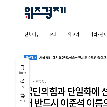
전체메뉴
Poll
위고라
기획·연
원·하청 교섭 갈등에 안전 지원 위축까지… 노란봉
최신기사
청소년 혐오 표현, '처벌과 낙인'에서 '교양과 상식'
최신기사
서울 집값 다시 0.26% 상승…전세도 수도권 중심으
최신기사
교실 뒤흔든 혐오표현…‘표현의 자유’ 넘어 지역사회
최신기사
“혐오가 놀이가 된 교실”…처벌보다 예방·회복 중심
최신기사
원·하청 교섭 갈등에 안전 지원 위축까지… 노란봉
최신기사
북마크
청소년 혐오 표현, '처벌과 낙인'에서 '교양과 상식'
최신기사
정치
>
정치일반
국민의힘과 단일화에 선
Link
거 반드시 이준석 이름
인쇄