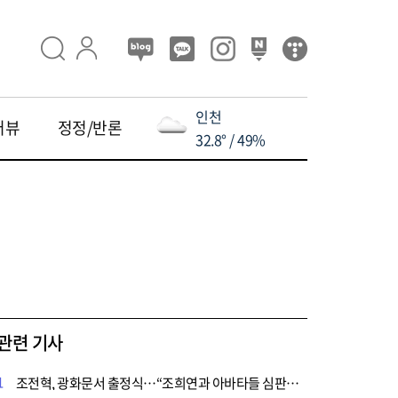
인천
터뷰
정정/반론
32.8° / 49%
관련 기사
1
조전혁, 광화문서 출정식…“조희연과 아바타들 심판해달라”