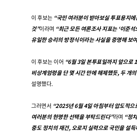
이 후보는
“
국민 여러분이 받아보실 투표용지에
것
”
이라며
“
최근 모든 여론조사 지표는
‘
이준석
유일한 승리의 방정식이라는 사실을 증명해 보
이 후보는 이어
“6
월
3
일 본투표일까지 앞으로
1
비상계엄령을 단 몇 시간 만에 해제했듯
,
두 개
설명했다
.
그러면서
“2025
년
6
월
4
일 아침부터 압도적으로
여러분의 현명한 선택을 부탁드린다
”
라며
“
정치
중도 정치의 재건
,
오로지 실력으로 국민을 설득