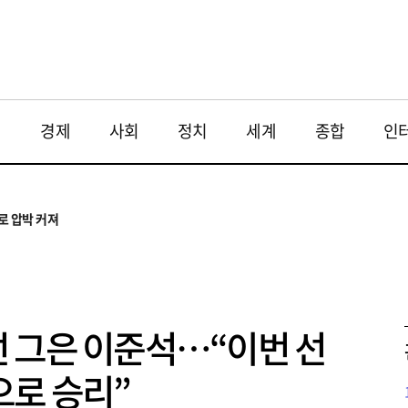
재
경제
사회
정치
세계
종합
인
투법 불확실성 해법은
으로
로 압박 커져
와 해법 모색
 대응 필요
투법 불확실성 해법은
으로
 그은 이준석…“이번 선
으로 승리”