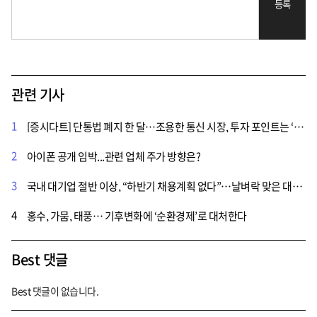
등록
관련 기사
1
[증시다트] 단통법 폐지 한 달…조용한 통신 시장, 투자 포인트는 ‘주주환원·AI’
2
아이폰 공개 임박...관련 업체 주가 방향은?
3
국내 대기업 절반 이상, “하반기 채용계획 없다”…날벼락 맞은 대졸 취준생
4
홍수, 가뭄, 태풍… 기후변화에 ‘순환경제’로 대처한다
Best 댓글
Best 댓글이 없습니다.