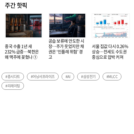
주간 핫픽
공습 보류에 안도한 시
중국 수출 1년 새
장…주가 웃었지만 채
서울 집값 다시 0.26%
232% 급증…북한은
권은 ‘인플레 위험’ 경
상승…전세도 수도권
왜 맥주에 꽂혔나 ①
고
중심으로 압박 커져
#증시다트
#어닝서프라이즈
#AI
#삼성전기
#MLCC
#리레이팅