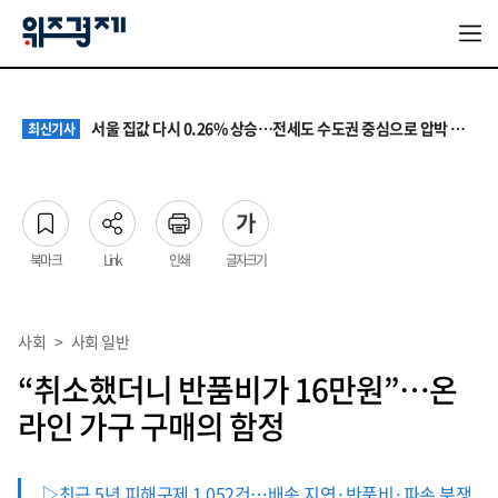
원·하청 교섭 갈등에 안전 지원 위축까지… 노란봉투법 불확실성 해법은
최신기사
청소년 혐오 표현, '처벌과 낙인'에서 '교양과 상식'으로
최신기사
서울 집값 다시 0.26% 상승…전세도 수도권 중심으로 압박 커져
최신기사
교실 뒤흔든 혐오표현…‘표현의 자유’ 넘어 지역사회와 해법 모색
최신기사
“혐오가 놀이가 된 교실”…처벌보다 예방·회복 중심 대응 필요
최신기사
원·하청 교섭 갈등에 안전 지원 위축까지… 노란봉투법 불확실성 해법은
최신기사
청소년 혐오 표현, '처벌과 낙인'에서 '교양과 상식'으로
최신기사
북마크
Link
인쇄
글자크기
사회
>
사회 일반
“취소했더니 반품비가 16만원”…온
라인 가구 구매의 함정
▷최근 5년 피해구제 1,052건…배송 지연·반품비·파손 분쟁