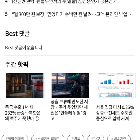
4
[신금융권력, 핀플루언서의 두 얼굴] ⑤인증인가 공존인가
5
“월 300만 원 보장” 믿었다가 수백만 원 날려…고액 온라인 부업 강의 피해 급증
Best 댓글
Best 댓글이 없습니다.
주간 핫픽
공습 보류에 안도한 시
중국 수출 1년 새
장…주가 웃었지만 채
서울 집값 다시 0.26%
232% 급증…북한은
권은 ‘인플레 위험’ 경
상승…전세도 수도권
왜 맥주에 꽂혔나 ①
고
중심으로 압박 커져
#청약철회권
#소비자권리제한
#반품
#가구
#배송지연