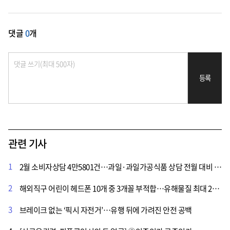
댓글
0
개
등록
관련 기사
1
2월 소비자상담 4만5801건…과일·과일가공식품 상담 전월 대비 68.9% 급증
2
해외직구 어린이 헤드폰 10개 중 3개꼴 부적합…유해물질 최대 200배
3
브레이크 없는 ‘픽시 자전거’…유행 뒤에 가려진 안전 공백