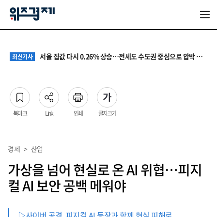
원·하청 교섭 갈등에 안전 지원 위축까지… 노란봉투법 불확실성 해법은
최신기사
청소년 혐오 표현, '처벌과 낙인'에서 '교양과 상식'으로
최신기사
서울 집값 다시 0.26% 상승…전세도 수도권 중심으로 압박 커져
최신기사
교실 뒤흔든 혐오표현…‘표현의 자유’ 넘어 지역사회와 해법 모색
최신기사
“혐오가 놀이가 된 교실”…처벌보다 예방·회복 중심 대응 필요
최신기사
원·하청 교섭 갈등에 안전 지원 위축까지… 노란봉투법 불확실성 해법은
최신기사
청소년 혐오 표현, '처벌과 낙인'에서 '교양과 상식'으로
최신기사
북마크
Link
인쇄
글자크기
경제
>
산업
가상을 넘어 현실로 온 AI 위협…피지
컬 AI 보안 공백 메워야
▷사이버 공격, 피지컬 AI 등장과 함께 현실 피해로