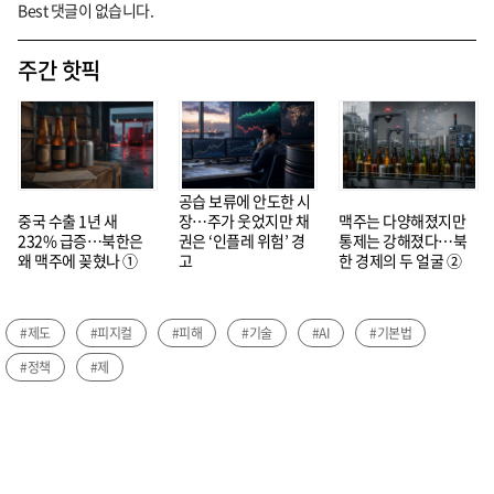
Best 댓글이 없습니다.
주간 핫픽
공습 보류에 안도한 시
중국 수출 1년 새
장…주가 웃었지만 채
맥주는 다양해졌지만
232% 급증…북한은
권은 ‘인플레 위험’ 경
통제는 강해졌다…북
왜 맥주에 꽂혔나 ①
고
한 경제의 두 얼굴 ②
#제도
#피지컬
#피해
#기술
#AI
#기본법
#정책
#제