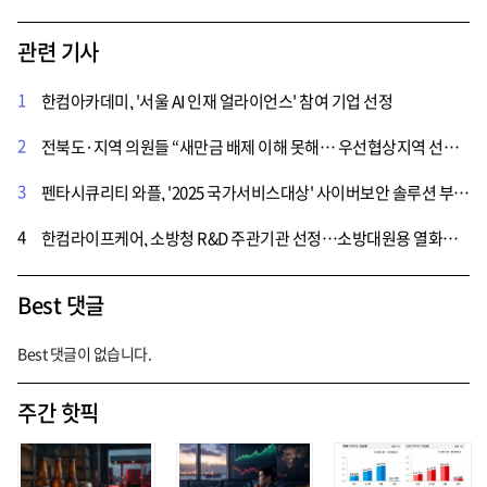
관련 기사
1
한컴아카데미, '서울 AI 인재 얼라이언스' 참여 기업 선정
2
전북도·지역 의원들 “새만금 배제 이해 못해… 우선협상지역 선정 백지화하라”
3
펜타시큐리티 와플, '2025 국가서비스대상' 사이버보안 솔루션 부문에 2년 연속 선정
4
한컴라이프케어, 소방청 R&D 주관기관 선정…소방대원용 열화상 장비 개발 나서
Best 댓글
Best 댓글이 없습니다.
주간 핫픽