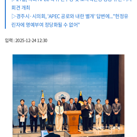
회견 개최
▷경주시·시의회, 'APEC 공로와 내란 별개' 답변에..."헌정유
린자에 명예부여 정당화될 수 없어"
입력 : 2025-12-24 12:30