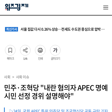
원·하청 교섭 갈등에 안전 지원 위축까지… 노란봉투법 불확실성 해법은
최신기사
청소년 혐오 표현, '처벌과 낙인'에서 '교양과 상식'으로
최신기사
서울 집값 다시 0.26% 상승…전세도 수도권 중심으로 압박 커져
최신기사
교실 뒤흔든 혐오표현…‘표현의 자유’ 넘어 지역사회와 해법 모색
최신기사
“혐오가 놀이가 된 교실”…처벌보다 예방·회복 중심 대응 필요
최신기사
원·하청 교섭 갈등에 안전 지원 위축까지… 노란봉투법 불확실성 해법은
최신기사
청소년 혐오 표현, '처벌과 낙인'에서 '교양과 상식'으로
최신기사
북마크
Link
인쇄
글자크기
사회
>
사회 이슈
민주·조혁당 "내란 혐의자 APEC 명예
시민 선정 경위 설명해야"
▷24일, 국회 APEC 특위 민주당 및 조국혁신당 공동 규탄 기자