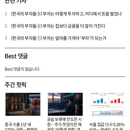
관련 기사
1
[한국의 부자들③] 부자는 어떻게 투자하고, 어디에서 돈을 벌었나
2
[한국의 부자들②] 부자는 집보다 금융을 더 많이 가진다
3
[한국의 부자들①] 부자는 얼마를 가져야 ‘부자’가 되는가
Best 댓글
Best 댓글이 없습니다.
주간 핫픽
공습 보류에 안도한 시
중국 수출 1년 새
장…주가 웃었지만 채
서울 집값 다시 0.26%
232% 급증…북한은
권은 ‘인플레 위험’ 경
상승…전세도 수도권