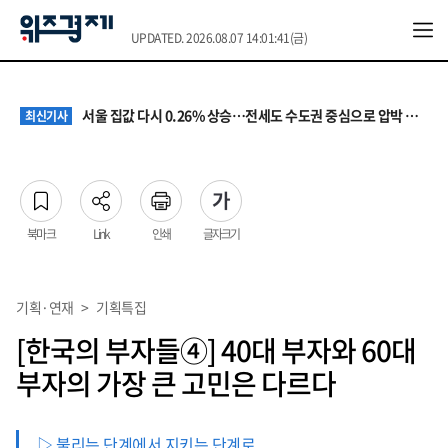
UPDATED. 2026.08.07 14:01:41(금)
원·하청 교섭 갈등에 안전 지원 위축까지… 노란봉투법 불확실성 해법은
최신기사
청소년 혐오 표현, '처벌과 낙인'에서 '교양과 상식'으로
최신기사
서울 집값 다시 0.26% 상승…전세도 수도권 중심으로 압박 커져
최신기사
교실 뒤흔든 혐오표현…‘표현의 자유’ 넘어 지역사회와 해법 모색
최신기사
“혐오가 놀이가 된 교실”…처벌보다 예방·회복 중심 대응 필요
최신기사
원·하청 교섭 갈등에 안전 지원 위축까지… 노란봉투법 불확실성 해법은
최신기사
청소년 혐오 표현, '처벌과 낙인'에서 '교양과 상식'으로
최신기사
북마크
Link
인쇄
글자크기
기획·연재
>
기획특집
[한국의 부자들④] 40대 부자와 60대
부자의 가장 큰 고민은 다르다
▷ 불리는 단계에서 지키는 단계로