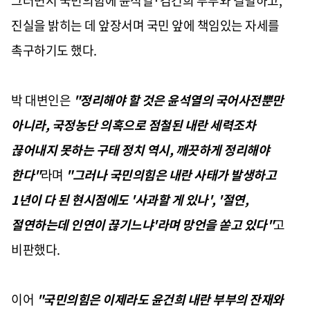
그러면서 국민의힘에 윤석열·김건희 부부와 결별하고,
진실을 밝히는 데 앞장서며 국민 앞에 책임있는 자세를
촉구하기도 했다.
박 대변인은
"정리해야 할 것은 윤석열의 국어사전뿐만
아니라, 국정농단 의혹으로 점철된 내란 세력조차
끊어내지 못하는 구태 정치 역시, 깨끗하게 정리해야
한다"
라며
"그러나 국민의힘은 내란 사태가 발생하고
1년이 다 된 현시점에도 '사과할 게 있나', '절연,
절연하는데 인연이 끊기느냐'라며 망언을 쏟고 있다"
고
비판했다.
이어
"국민의힘은 이제라도 윤건희 내란 부부의 잔재와