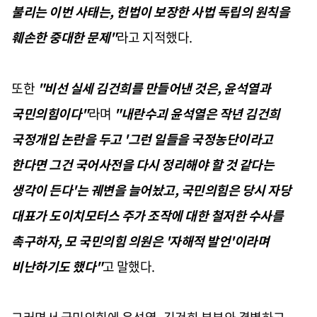
불리는 이번 사태는, 헌법이 보장한 사법 독립의 원칙을
훼손한 중대한 문제"
라고 지적했다.
또한
"비선 실세 김건희를 만들어낸 것은, 윤석열과
국민의힘이다"
라며
"내란수괴 윤석열은 작년 김건희
국정개입 논란을 두고 '그런 일들을 국정농단이라고
한다면 그건 국어사전을 다시 정리해야 할 것 같다는
생각이 든다'는 궤변을 늘어놨고, 국민의힘은 당시 자당
대표가 도이치모터스 주가 조작에 대한 철저한 수사를
촉구하자, 모 국민의힘 의원은 '자해적 발언'이라며
비난하기도 했다"
고 말했다.