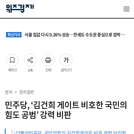
원·하청 교섭 갈등에 안전 지원 위축까지… 노란봉투법 불확실성 해법은
최신기사
청소년 혐오 표현, '처벌과 낙인'에서 '교양과 상식'으로
최신기사
서울 집값 다시 0.26% 상승…전세도 수도권 중심으로 압박 커져
최신기사
교실 뒤흔든 혐오표현…‘표현의 자유’ 넘어 지역사회와 해법 모색
최신기사
“혐오가 놀이가 된 교실”…처벌보다 예방·회복 중심 대응 필요
최신기사
원·하청 교섭 갈등에 안전 지원 위축까지… 노란봉투법 불확실성 해법은
최신기사
청소년 혐오 표현, '처벌과 낙인'에서 '교양과 상식'으로
최신기사
북마크
Link
인쇄
글자크기
정치
>
정치일반
민주당, ‘김건희 게이트 비호한 국민의
힘도 공범’ 강력 비판
▷더불어민주당, 국민의힘의 김건희게이트 비호 관련 브리핑