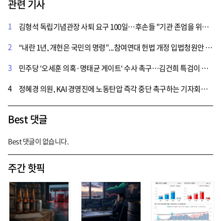
관련 기사
1
김형석 독립기념관장 사퇴 요구 100일…후손들 "기관 존엄을 위태롭게 하는 행위 용납 안돼"
2
“내란 1년, 개헌은 국민의 명령”...참여연대 헌법 개정 입법청원안 국회에 제출
3
민주당 ‘오세훈 의혹·명태균 게이트‘ 수사 촉구…김건희 특검이 직접 진행해야
4
정혜경 의원, KAI 경영진에 노동탄압 즉각 중단 촉구하는 기자회견 개최
Best 댓글
Best 댓글이 없습니다.
주간 핫픽