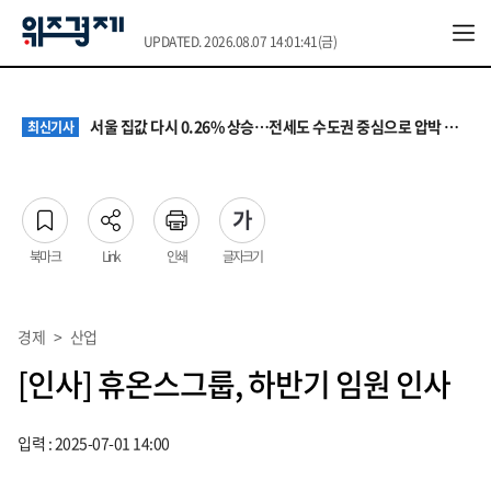
UPDATED. 2026.08.07 14:01:41(금)
원·하청 교섭 갈등에 안전 지원 위축까지… 노란봉투법 불확실성 해법은
최신기사
청소년 혐오 표현, '처벌과 낙인'에서 '교양과 상식'으로
최신기사
서울 집값 다시 0.26% 상승…전세도 수도권 중심으로 압박 커져
최신기사
교실 뒤흔든 혐오표현…‘표현의 자유’ 넘어 지역사회와 해법 모색
최신기사
“혐오가 놀이가 된 교실”…처벌보다 예방·회복 중심 대응 필요
최신기사
원·하청 교섭 갈등에 안전 지원 위축까지… 노란봉투법 불확실성 해법은
최신기사
청소년 혐오 표현, '처벌과 낙인'에서 '교양과 상식'으로
최신기사
북마크
Link
인쇄
글자크기
경제
>
산업
[인사] 휴온스그룹, 하반기 임원 인사
입력 : 2025-07-01 14:00