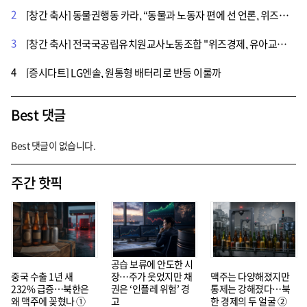
2
[창간 축사] 동물권행동 카라, “동물과 노동자 편에 선 언론, 위즈경제”
3
[창간 축사] 전국국공립유치원교사노동조합 "위즈경제, 유아교육의 내일을 함께 고민해준 든든한 언론"
4
[증시다트] LG엔솔, 원통형 배터리로 반등 이룰까
Best 댓글
Best 댓글이 없습니다.
주간 핫픽
공습 보류에 안도한 시
중국 수출 1년 새
장…주가 웃었지만 채
맥주는 다양해졌지만
232% 급증…북한은
권은 ‘인플레 위험’ 경
통제는 강해졌다…북
왜 맥주에 꽂혔나 ①
고
한 경제의 두 얼굴 ②