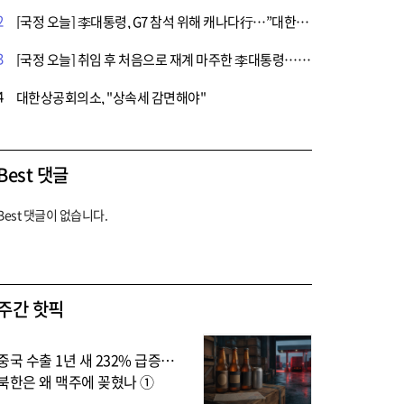
2
[국정 오늘] 李대통령, G7 참석 위해 캐나다行…”대한민국 위상 높이는 기회될 것”
3
[국정 오늘] 취임 후 처음으로 재계 마주한 李대통령…”정부, 기업 지원에 적극 나설 것”
4
대한상공회의소, "상속세 감면해야"
Best 댓글
Best 댓글이 없습니다.
주간 핫픽
중국 수출 1년 새 232% 급증…
북한은 왜 맥주에 꽂혔나 ①