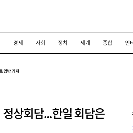
재
경제
사회
정치
세계
종합
인
투법 불확실성 해법은
으로
로 압박 커져
와 해법 모색
 대응 필요
투법 불확실성 해법은
으로
미 정상회담...한일 회담은