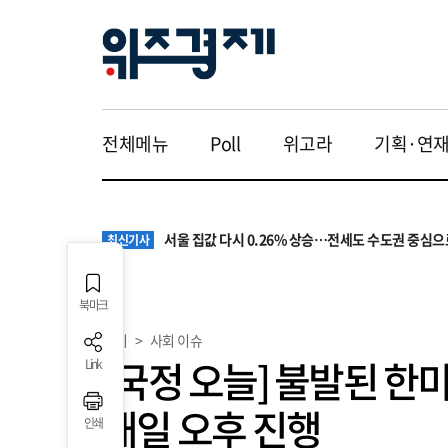
전체메뉴
Poll
위고라
기획·연
원·하청 교섭 갈등에 안전 지원 위축까지… 노란봉
최신기사
청소년 혐오 표현, '처벌과 낙인'에서 '교양과 상식'
최신기사
서울 집값 다시 0.26% 상승…전세도 수도권 중심으
최신기사
교실 뒤흔든 혐오표현…‘표현의 자유’ 넘어 지역사회
최신기사
“혐오가 놀이가 된 교실”…처벌보다 예방·회복 중심
최신기사
원·하청 교섭 갈등에 안전 지원 위축까지… 노란봉
최신기사
북마크
청소년 혐오 표현, '처벌과 낙인'에서 '교양과 상식'
최신기사
사회
>
사회 이슈
[국정 오늘] 불발된 한
Link
내일 오후 진행
인쇄