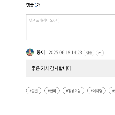
댓글
1
개
뚱이
2025.06.18 14:23
답글
좋은 기사 감사합니다
#불발
#한미
#정상회담
#이재명
#