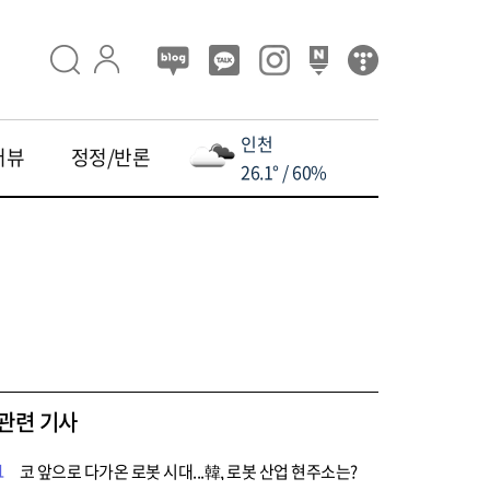
인천
터뷰
정정/반론
26.1° / 60%
관련 기사
1
코 앞으로 다가온 로봇 시대...韓, 로봇 산업 현주소는?