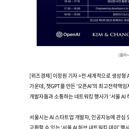
(출처
[위즈경제] 이정원 기자 =전 세계적으로 생성형
A
가운데
,
챗
GPT
를 만든
‘
오픈
AI’
의 최고전략책임
개발자들과 소통하는 네트워킹 행사가
‘
서울
AI
서울시는
AI
스타트업 개발자
,
인공지능에 관심 
교환할 수 있는
‘
서울
AI
허브 네트워킹 데이
’
행