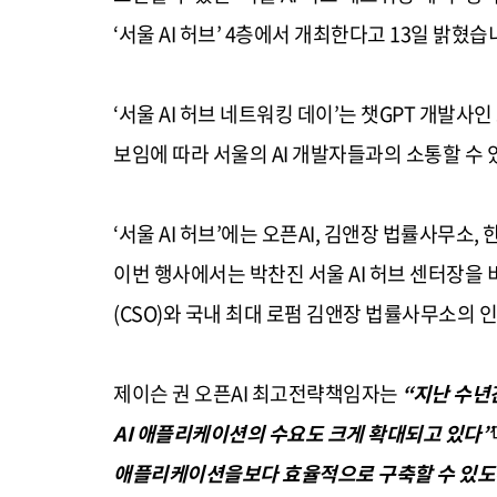
‘
서울
AI
허브
’ 4
층에서 개최한다고
13
일 밝혔습
‘
서울
AI
허브 네트워킹 데이
’
는 챗
GPT
개발사인
보임에 따라 서울의
AI
개발자들과의 소통할 수 
‘
서울
AI
허브
’
에는 오픈
AI,
김앤장 법률사무소
,
이번 행사에서는 박찬진 서울
AI
허브 센터장을 
(CSO)
와 국내 최대 로펌 김앤장 법률사무소의 
제이슨 권 오픈
AI
최고전략책임자는
“
지난 수년
AI
애플리케이션의 수요도 크게 확대되고 있다
”
애플리케이션을보다 효율적으로 구축할 수 있도