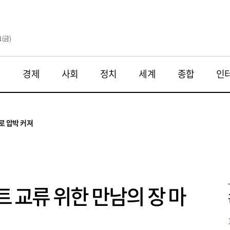
1(금)
재
경제
사회
정치
세계
종합
인
투법 불확실성 해법은
으로
로 압박 커져
와 해법 모색
 대응 필요
투법 불확실성 해법은
으로
트 교류 위한 만남의 장 마