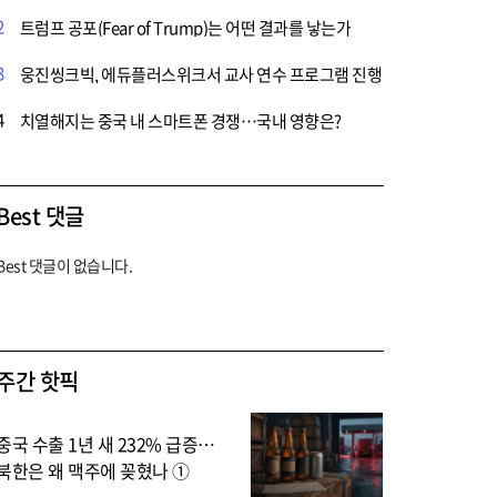
2
트럼프 공포(Fear of Trump)는 어떤 결과를 낳는가
3
웅진씽크빅, 에듀플러스위크서 교사 연수 프로그램 진행
4
치열해지는 중국 내 스마트폰 경쟁…국내 영향은?
Best 댓글
Best 댓글이 없습니다.
주간 핫픽
중국 수출 1년 새 232% 급증…
북한은 왜 맥주에 꽂혔나 ①