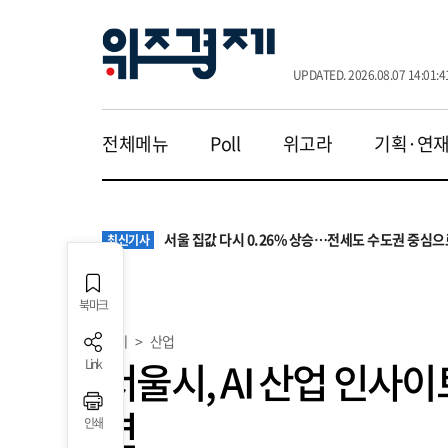
UPDATED. 2026.08.07 14:01:4
전체메뉴
Poll
위고라
기획·연
원·하청 교섭 갈등에 안전 지원 위축까지… 노란봉
최신기사
청소년 혐오 표현, '처벌과 낙인'에서 '교양과 상식'
최신기사
서울 집값 다시 0.26% 상승…전세도 수도권 중심으
최신기사
교실 뒤흔든 혐오표현…‘표현의 자유’ 넘어 지역사회
최신기사
“혐오가 놀이가 된 교실”…처벌보다 예방·회복 중심
최신기사
원·하청 교섭 갈등에 안전 지원 위축까지… 노란봉
최신기사
북마크
청소년 혐오 표현, '처벌과 낙인'에서 '교양과 상식'
최신기사
경제
>
산업
서울시, AI 산업 인사이
Link
련
인쇄