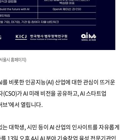
=서울시 홈페이지)
I
를 비롯한 인공지능
(AI)
산업에 대한 관심이 뜨거운
자
(CSO)
가
AI
미래 비전을 공유하고
, AI
스타트업
허브
’
에서 열립니다
.
있는 대학생
,
시민 등이
AI
산업의 인사이트를 자유롭게
사를
13
일 오후
4
시
AI
분야 기술창업 육성 전문기관인