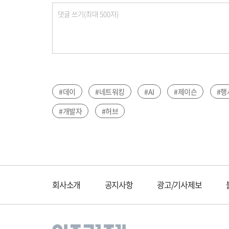
#데이
#네트워킹
#AI
#제이슨
#행
#개발자
#허브
회사소개
공지사항
광고/기사제보