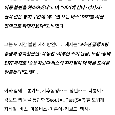
이동 불편을 해소하겠다"
라며
"여기에 심야·경사지·
골목 같은 방치 구간에 '부르면 오는 버스' DRT를 서울
전역으로 확대하겠다"
고 말했다.
그는 또 시간 불편 해소 방안에 대해서는
"9호선 급행 8량
증량과 강북횡단선·목동선·서부선 조기 완공, 도심·광역
BRT 확대로 '승용차보다 버스와 지하철이 더 빠른 도시를
만들겠다"
고 했다.
이와 함께 교통카드, 기후동행카드, 청년카드, 따릉이·
킥보드 앱 등을 통합한 'Seoul All Pass(SAP)'를 도입해
지하철·버스·마을버스·따릉이·킥보드·택시·