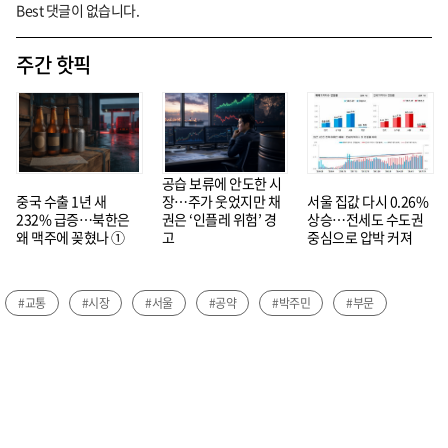
Best 댓글이 없습니다.
주간 핫픽
공습 보류에 안도한 시
중국 수출 1년 새
장…주가 웃었지만 채
서울 집값 다시 0.26%
232% 급증…북한은
권은 ‘인플레 위험’ 경
상승…전세도 수도권
왜 맥주에 꽂혔나 ①
고
중심으로 압박 커져
#교통
#시장
#서울
#공약
#박주민
#부문