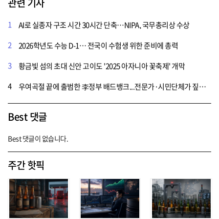
관련 기사
1
AI로 실종자 구조 시간 30시간 단축…NIPA, 국무총리상 수상
2
2026학년도 수능 D-1… 전국이 수험생 위한 준비에 총력
3
황금빛 섬의 초대 신안 고이도 '2025 아자니아 꽃축제' 개막
4
우여곡절 끝에 출범한 李정부 배드뱅크...전문가·시민단체가 짚은 방향성은?
Best 댓글
Best 댓글이 없습니다.
주간 핫픽