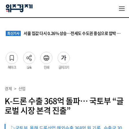
원·하청 교섭 갈등에 안전 지원 위축까지… 노란봉투법 불확실성 해법은
최신기사
청소년 혐오 표현, '처벌과 낙인'에서 '교양과 상식'으로
최신기사
서울 집값 다시 0.26% 상승…전세도 수도권 중심으로 압박 커져
최신기사
교실 뒤흔든 혐오표현…‘표현의 자유’ 넘어 지역사회와 해법 모색
최신기사
“혐오가 놀이가 된 교실”…처벌보다 예방·회복 중심 대응 필요
최신기사
원·하청 교섭 갈등에 안전 지원 위축까지… 노란봉투법 불확실성 해법은
최신기사
청소년 혐오 표현, '처벌과 낙인'에서 '교양과 상식'으로
최신기사
북마크
Link
인쇄
글자크기
경제
>
산업
K-드론 수출 368억 돌파… 국토부 “글
로벌 시장 본격 진출”
▷국토부, 올해 드론산업 해외수출 368억 원 기록...수출국 30