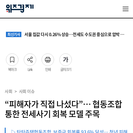
원·하청 교섭 갈등에 안전 지원 위축까지… 노란봉투법 불확실성 해법은
최신기사
청소년 혐오 표현, '처벌과 낙인'에서 '교양과 상식'으로
최신기사
서울 집값 다시 0.26% 상승…전세도 수도권 중심으로 압박 커져
최신기사
교실 뒤흔든 혐오표현…‘표현의 자유’ 넘어 지역사회와 해법 모색
최신기사
“혐오가 놀이가 된 교실”…처벌보다 예방·회복 중심 대응 필요
최신기사
원·하청 교섭 갈등에 안전 지원 위축까지… 노란봉투법 불확실성 해법은
최신기사
청소년 혐오 표현, '처벌과 낙인'에서 '교양과 상식'으로
최신기사
북마크
Link
인쇄
글자크기
사회
>
사회 이슈
“피해자가 직접 나섰다”… 협동조합
통한 전세사기 회복 모델 주목
▷ 탄탄주택협동조합, 보증금 회복률 93.6% 달성… 청년 피해