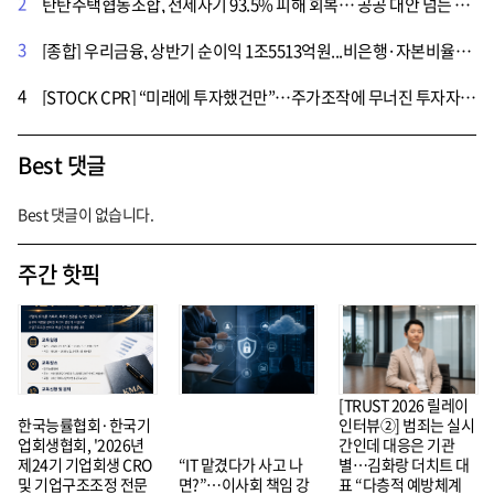
2
탄탄주택협동조합, 전세사기 93.5% 피해 회복… 공공 대안 넘는 연대형 모델 주목
3
[종합] 우리금융, 상반기 순이익 1조5513억원...비은행·자본비율개선
4
[STOCK CPR] “미래에 투자했건만”…주가조작에 무너진 투자자들의 꿈
Best 댓글
Best 댓글이 없습니다.
주간 핫픽
[TRUST 2026 릴레이
한국능률협회·한국기
인터뷰②] 범죄는 실시
업회생협회, '2026년
간인데 대응은 기관
제24기 기업회생 CRO
“IT 맡겼다가 사고 나
별…김화랑 더치트 대
및 기업구조조정 전문
면?”…이사회 책임 강
표 “다층적 예방체계