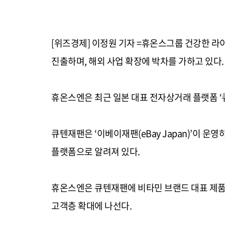
[위즈경제] 이정원 기자 =휴온스그룹 건강한 
진출하며
,
해외 사업 확장에 박차를 가하고 있다
.
휴온스엔은 최근 일본 대표 전자상거래 플랫폼
‘
큐텐재팬은
‘
이베이재팬
(eBay Japan)’
이 운영
플랫폼으로 알려져 있다
.
휴온스엔은 큐텐재팬에 비타민 브랜드 대표 제
고객층 확대에 나선다
.