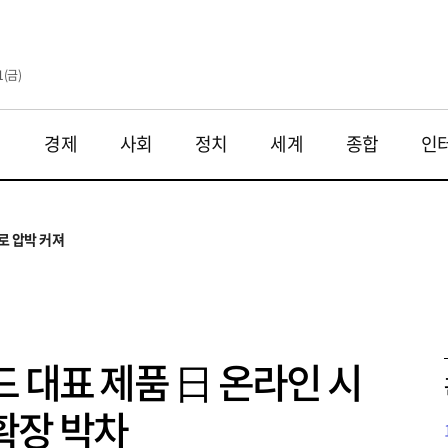
1(금)
재
경제
사회
정치
세계
종합
인
투법 불확실성 해법은
으로
로 압박 커져
와 해법 모색
 대응 필요
투법 불확실성 해법은
으로
 대표 제품 日 온라인 시
확장 박차