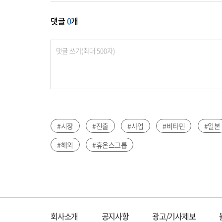
댓글
0
개
#시장
#진출
#사업
#비타민
#일본
#해외
#휴온스그룹
회사소개
공지사항
광고/기사제보