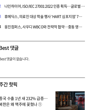
2
나인하이어, ISO/IEC 27001:2022 인증 획득…글로벌 수준 정보보안 체계 인정받아
3
휴메딕스, 의료진 대상 학술 행사 ‘HART 심포지엄’ 7월 개최
4
웅진컴퍼스, 사우디 WBCO와 전략적 협약…중동 영어교육 시장 본격 진출
Best 댓글
Best 댓글이 없습니다.
주간 핫픽
중국 수출 1년 새 232% 급증…
북한은 왜 맥주에 꽂혔나 ①