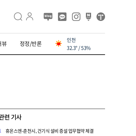
인천
터뷰
정정/반론
32.3° / 53%
관련 기사
1
휴온스엔-춘천시, 건기식 설비 증설 업무협약 체결