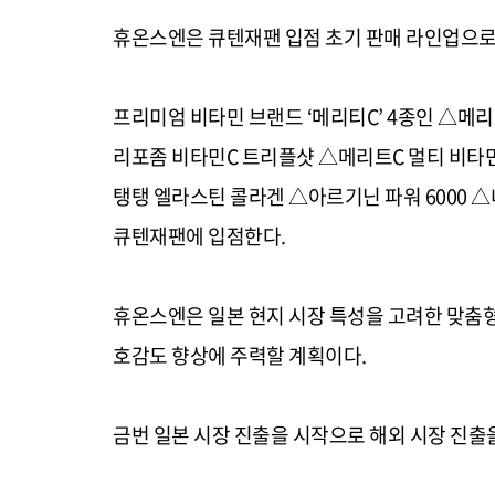
휴온스엔은 큐텐재팬 입점 초기 판매 라인업으로
프리미엄 비타민 브랜드
‘
메리티
C’ 4
종인
△
메리
리포좀 비타민
C
트리플샷
△
메리트
C
멀티 비타
탱탱 엘라스틴 콜라겐
△
아르기닌 파워
6000 △
큐텐재팬에 입점한다
.
휴온스엔은 일본 현지 시장 특성을 고려한 맞춤형
호감도 향상에 주력할 계획이다
.
금번 일본 시장 진출을 시작으로 해외 시장 진