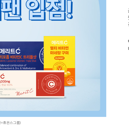
진=휴온스그룹)