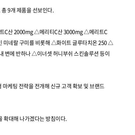
 총
9
개 제품을 선보인다
.
트
C
산
2000mg △
메리티
C
산
3000mg △
메리트
C
민 미네랄 구미를 비롯해
△
화이트 글루타치온
250 △
내 변에 반하나
△
이너셋 허니부쉬 스킨솔루션 등이
 마케팅 전략을 전개해 신규 고객 확보 및 브랜드
출을 확대해 나가겠다는 방침이다
.