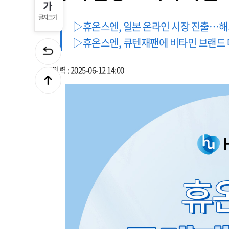
글자크기
▷휴온스엔, 일본 온라인 시장 진출…해
▷휴온스엔, 큐텐재팬에 비타민 브랜드 
입력 : 2025-06-12 14:00