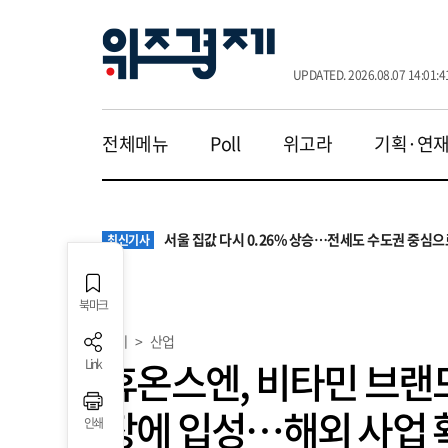
UPDATED. 2026.08.07 14:01:4
전체메뉴
Poll
위고라
기획·연
원·하청 교섭 갈등에 안전 지원 위축까지… 노란봉
최신기사
청소년 혐오 표현, '처벌과 낙인'에서 '교양과 상식'
최신기사
서울 집값 다시 0.26% 상승…전세도 수도권 중심으
최신기사
교실 뒤흔든 혐오표현…‘표현의 자유’ 넘어 지역사회
최신기사
“혐오가 놀이가 된 교실”…처벌보다 예방·회복 중심
최신기사
원·하청 교섭 갈등에 안전 지원 위축까지… 노란봉
최신기사
북마크
청소년 혐오 표현, '처벌과 낙인'에서 '교양과 상식'
최신기사
경제
>
산업
휴온스엔, 비타민 브랜드
Link
장에 입성…해외 사업 
인쇄