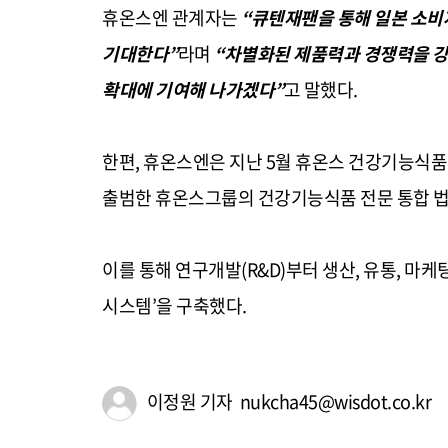
휴온스엔 관계자는
“
큐텐재팬을 통해 일본 소비
기대한다
”
라며
“
차별화된 제품력과 경쟁력을 강
확대에 기여해 나가겠다
”
고 말했다
.
한편
,
휴온스엔은 지난
5
월 휴온스 건강기능식
출범한 휴온스그룹의 건강기능식품 전문 통합 
이를 통해 연구개발
(R&D)
부터 생산
,
유통
,
마케
시스템
’
을 구축했다
.
이정원 기자 nukcha45@wisdot.co.kr