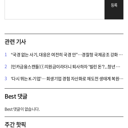
등록
관련 기사
1
“국경 없는 사기, 대응은 여전히 국경 안”…경찰청 국제공조 강화 나섰다
2
[인카금융스캔들]①지원금이라더니 퇴사하자 '빌린 돈'?...청년 채용 미끼 된 인카금융 정착지원금
3
‘다시 뛰는 K-기업’… 회생기업 경험 자산화로 재도전 생태계 복원해야
Best 댓글
Best 댓글이 없습니다.
주간 핫픽