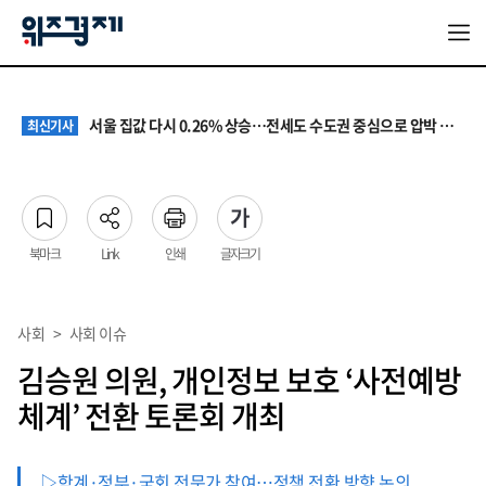
원·하청 교섭 갈등에 안전 지원 위축까지… 노란봉투법 불확실성 해법은
최신기사
청소년 혐오 표현, '처벌과 낙인'에서 '교양과 상식'으로
최신기사
서울 집값 다시 0.26% 상승…전세도 수도권 중심으로 압박 커져
최신기사
교실 뒤흔든 혐오표현…‘표현의 자유’ 넘어 지역사회와 해법 모색
최신기사
“혐오가 놀이가 된 교실”…처벌보다 예방·회복 중심 대응 필요
최신기사
원·하청 교섭 갈등에 안전 지원 위축까지… 노란봉투법 불확실성 해법은
최신기사
청소년 혐오 표현, '처벌과 낙인'에서 '교양과 상식'으로
최신기사
북마크
Link
인쇄
글자크기
사회
>
사회 이슈
김승원 의원, 개인정보 보호 ‘사전예방
체계’ 전환 토론회 개최
▷학계·정부·국회 전문가 참여…정책 전환 방향 논의