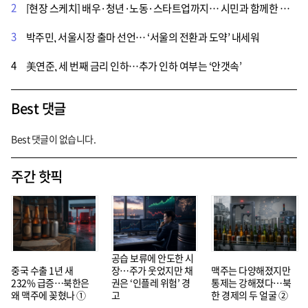
2
[현장 스케치] 배우·청년·노동·스타트업까지… 시민과 함께한 박주민 서울시장 출마 선언
3
박주민, 서울시장 출마 선언… ‘서울의 전환과 도약’ 내세워
4
美연준, 세 번째 금리 인하…추가 인하 여부는 ‘안갯속’
Best 댓글
Best 댓글이 없습니다.
주간 핫픽
공습 보류에 안도한 시
중국 수출 1년 새
장…주가 웃었지만 채
맥주는 다양해졌지만
232% 급증…북한은
권은 ‘인플레 위험’ 경
통제는 강해졌다…북
왜 맥주에 꽂혔나 ①
고
한 경제의 두 얼굴 ②