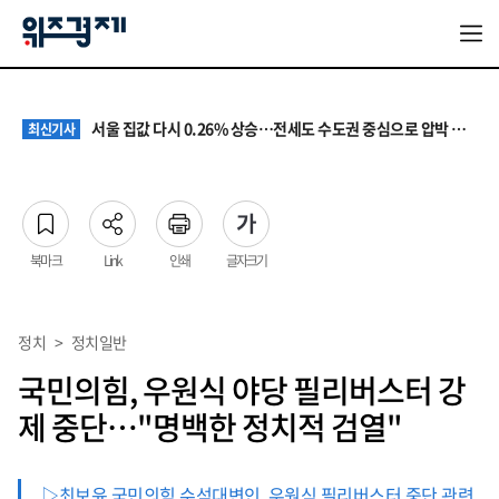
원·하청 교섭 갈등에 안전 지원 위축까지… 노란봉투법 불확실성 해법은
최신기사
청소년 혐오 표현, '처벌과 낙인'에서 '교양과 상식'으로
최신기사
서울 집값 다시 0.26% 상승…전세도 수도권 중심으로 압박 커져
최신기사
교실 뒤흔든 혐오표현…‘표현의 자유’ 넘어 지역사회와 해법 모색
최신기사
“혐오가 놀이가 된 교실”…처벌보다 예방·회복 중심 대응 필요
최신기사
원·하청 교섭 갈등에 안전 지원 위축까지… 노란봉투법 불확실성 해법은
최신기사
청소년 혐오 표현, '처벌과 낙인'에서 '교양과 상식'으로
최신기사
북마크
Link
인쇄
글자크기
정치
>
정치일반
국민의힘, 우원식 야당 필리버스터 강
제 중단…"명백한 정치적 검열"
▷최보윤 국민의힘 수석대변인, 우원식 필리버스터 중단 관련