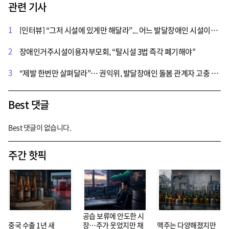
관련 기사
1
[인터뷰] “그저 시설에 있게만 해달라”... 어느 발달장애인 시설이용자 부모의 호소
2
장애인거주시설이용자부모회, “탈시설 3법 즉각 폐기해야”
3
“제발 한번만 살펴달라”… 권익위, 발달장애인 돌봄 관계자 고충 의견청취 간담회 현장
Best 댓글
Best 댓글이 없습니다.
주간 핫픽
공습 보류에 안도한 시
중국 수출 1년 새
장…주가 웃었지만 채
맥주는 다양해졌지만