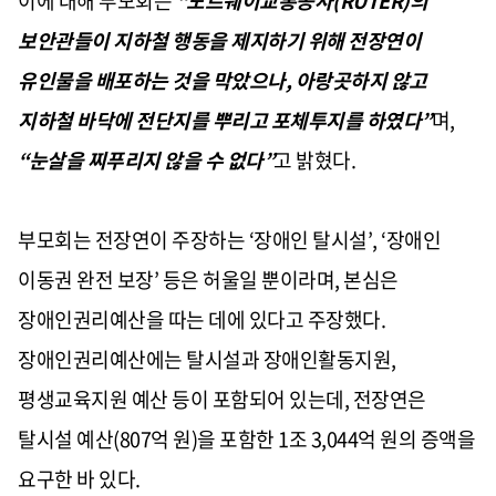
이에 대해 부모회는
“
노르웨이교통공사
(RUTER)
의
보안관들이 지하철 행동을 제지하기 위해 전장연이
유인물을 배포하는 것을 막았으나
,
아랑곳하지 않고
지하철 바닥에 전단지를 뿌리고 포체투지를 하였다
”
며
,
“
눈살을 찌푸리지 않을 수 없다
”
고 밝혔다
.
부모회는 전장연이 주장하는
‘
장애인 탈시설
’, ‘
장애인
이동권 완전 보장
’
등은 허울일 뿐이라며
,
본심은
장애인권리예산을 따는 데에 있다고 주장했다
.
장애인권리예산에는 탈시설과 장애인활동지원
,
평생교육지원 예산 등이 포함되어 있는데
,
전장연은
탈시설 예산
(807
억 원
)
을 포함한
1
조
3,044
억 원의 증액을
요구한 바 있다
.