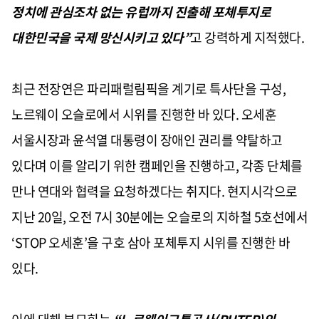
정치에 관심조차 없는 유럽까지 진출해 포체투지로
대한민국을 국제 망신시키고 있다
”
고 강력하게 지적했다
.
최근 전장연은 파리패럴림픽을 계기로 특사단을 구성
,
노르웨이 오슬로에서 시위를 진행한 바 있다
.
오세훈
서울시장과 윤석열 대통령이 장애인 권리를 약탈하고
있다며 이를 알리기 위한 캠페인을 진행하고
,
각종 단체를
만나 연대와 협력을 요청하겠다는 취지다
.
현지시각으로
지난
20
일
,
오전
7
시
30
분에는 오슬로의 지하철
5
호선에서
‘STOP
오세훈
’
을 구호 삼아 포체투지 시위를 진행한 바
있다
.