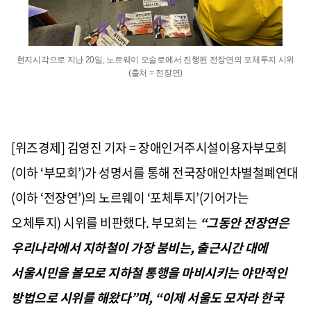
현지시각으로 지난 20일, 노르웨이 오슬로에서 진행된 전장연의 포체투지 시위
(출처 = 전장연)
[위즈경제] 김영진 기자 = 장애인거주시설이용자부모회
(
이하
‘
부모회
’)
가 성명서를 통해 전국장애인차별철폐연대
(
이하
‘
전장연
’)
의 노르웨이
‘
포체투지
’(
기어가는
오체투지
)
시위를 비판했다
.
부모회는
“
그동안 전장연은
우리나라에서 지하철이 가장 붐비는
,
출근시간 대에
서울시민을 볼모로 지하철 통행을 마비시키는 야만적인
방법으로 시위를 해왔다
”
며
, “
이제 서울도 모자라 한국