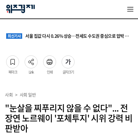
원·하청 교섭 갈등에 안전 지원 위축까지… 노란봉투법 불확실성 해법은
최신기사
청소년 혐오 표현, '처벌과 낙인'에서 '교양과 상식'으로
최신기사
서울 집값 다시 0.26% 상승…전세도 수도권 중심으로 압박 커져
최신기사
교실 뒤흔든 혐오표현…‘표현의 자유’ 넘어 지역사회와 해법 모색
최신기사
“혐오가 놀이가 된 교실”…처벌보다 예방·회복 중심 대응 필요
최신기사
원·하청 교섭 갈등에 안전 지원 위축까지… 노란봉투법 불확실성 해법은
최신기사
청소년 혐오 표현, '처벌과 낙인'에서 '교양과 상식'으로
최신기사
북마크
Link
인쇄
글자크기
사회
>
사회 일반
"눈살을 찌푸리지 않을 수 없다"... 전
장연 노르웨이 '포체투지' 시위 강력 비
판받아