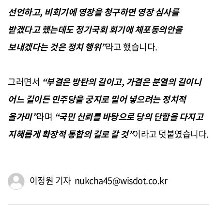
선언하고
,
비회기에 영장을 청구하면 영장 심사를
받겠다고 했는데도 정기국회 회기에 체포동의안을
보내겠다는 것은 정치 행위
”
라고 했습니다
.
그러면서
“
부결은 방탄의 길이고
,
가결은 분열의 길이니
어느 길이든 민주당을 궁지로 밀어 넣으려는 정치적
올가미
”
라며
“
국민 신뢰를 바탕으로 당의 단합을 다지고
지혜롭게 확장적 통합의 길로 갈 것
”
이라고 덧붙였습니다
.
이정원 기자 nukcha45@wisdot.co.kr