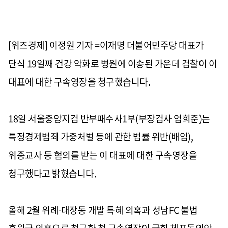
[위즈경제] 이정원 기자 =이재명 더불어민주당 대표가
단식
19
일째 건강 악화로 병원에 이송된 가운데 검찰이 이
대표에 대한 구속영장을 청구했습니다
.
18
일 서울중앙지검 반부패수사
1
부
(
부장검사 엄희준
)
는
특정경제범죄 가중처벌 등에 관한 법률 위반
(
배임
),
위증교사 등 혐의를 받는 이 대표에 대한 구속영장을
청구했다고 밝혔습니다
.
올해
2
월 위례
∙
대장동 개발 특혜 의혹과 성남
FC
불법