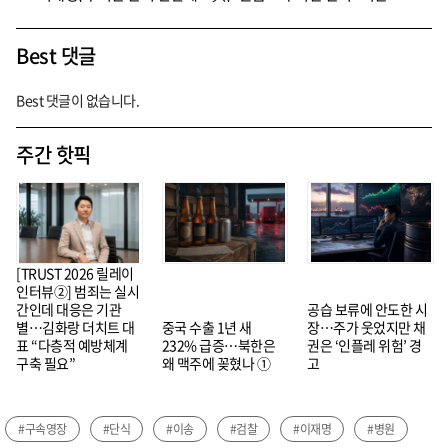
Best 댓글
Best 댓글이 없습니다.
주간 핫픽
[TRUST 2026 릴레이
인터뷰②] 범죄는 실시
간인데 대응은 기관
공습 보류에 안도한 시
별…김화랑 더치트 대
중국 수출 1년 새
장…주가 웃었지만 채
표 “다층적 예방체계
232% 급증…북한은
권은 ‘인플레 위험’ 경
구축 필요”
왜 맥주에 꽂혔나 ①
고
#구속영장
#단식
#이송
#검찰
#이재명
#병원