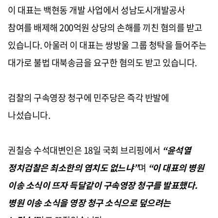
이 대표는 백현동 개발 사업에서 성남도시개발공사
참여를 배제해
200
억원 상당의 손해를 끼친 혐의를 받고
있습니다
.
아울러 이 대표는 쌍방울 그룹 청탁을 들어주는
대가로 불법 대북송금을 요구한 혐의도 받고 있습니다
.
검찰의 구속영장 청구에 민주당은 즉각 반발에
나섰습니다
.
권칠승 수석대변인은
18
일 국회 브리핑에서
“
윤석열
정치검찰은 최소한의 염치도 없느냐
”
며
“
이 대표의 병원
이송 소식이 뜨자 득달같이 구속영장 청구를 발표했다
.
병원 이송 소식을 영장 청구 소식으로 덮으려는