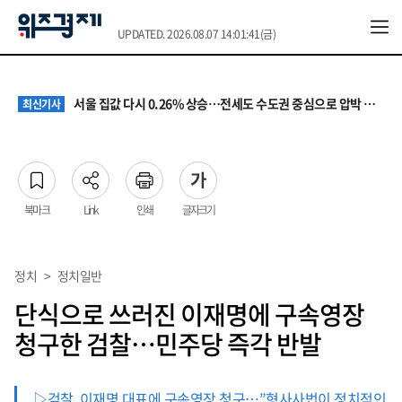
UPDATED. 2026.08.07 14:01:41(금)
원·하청 교섭 갈등에 안전 지원 위축까지… 노란봉투법 불확실성 해법은
최신기사
청소년 혐오 표현, '처벌과 낙인'에서 '교양과 상식'으로
최신기사
서울 집값 다시 0.26% 상승…전세도 수도권 중심으로 압박 커져
최신기사
교실 뒤흔든 혐오표현…‘표현의 자유’ 넘어 지역사회와 해법 모색
최신기사
“혐오가 놀이가 된 교실”…처벌보다 예방·회복 중심 대응 필요
최신기사
원·하청 교섭 갈등에 안전 지원 위축까지… 노란봉투법 불확실성 해법은
최신기사
청소년 혐오 표현, '처벌과 낙인'에서 '교양과 상식'으로
최신기사
북마크
Link
인쇄
글자크기
정치
>
정치일반
단식으로 쓰러진 이재명에 구속영장
청구한 검찰…민주당 즉각 반발
▷검찰, 이재명 대표에 구속영장 청구…”형사사법이 정치적인