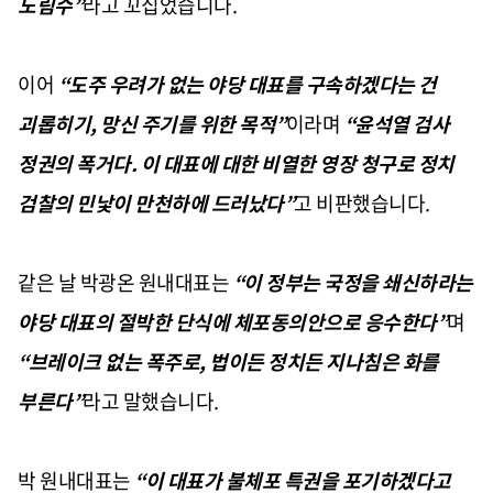
노림수
”
라고 꼬집었습니다
.
이어
“
도주 우려가 없는 야당 대표를 구속하겠다는 건
괴롭히기
,
망신 주기를 위한 목적
”
이라며
“
윤석열 검사
정권의 폭거다
.
이 대표에 대한 비열한 영장 청구로 정치
검찰의 민낯이 만천하에 드러났다
”
고 비판했습니다
.
같은 날 박광온 원내대표는
“
이 정부는 국정을 쇄신하라는
야당 대표의 절박한 단식에 체포동의안으로 응수한다
”
며
“
브레이크 없는 폭주로
,
법이든 정치든 지나침은 화를
부른다
”
라고 말했습니다
.
박 원내대표는
“
이 대표가 불체포 특권을 포기하겠다고