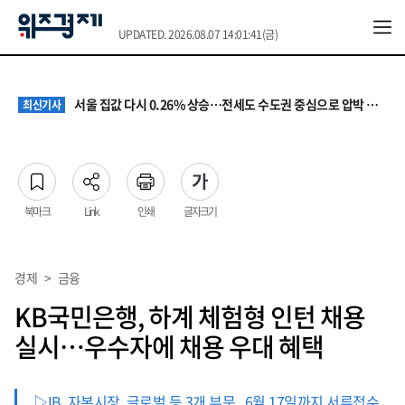
UPDATED. 2026.08.07 14:01:41(금)
원·하청 교섭 갈등에 안전 지원 위축까지… 노란봉투법 불확실성 해법은
최신기사
청소년 혐오 표현, '처벌과 낙인'에서 '교양과 상식'으로
최신기사
서울 집값 다시 0.26% 상승…전세도 수도권 중심으로 압박 커져
최신기사
교실 뒤흔든 혐오표현…‘표현의 자유’ 넘어 지역사회와 해법 모색
최신기사
“혐오가 놀이가 된 교실”…처벌보다 예방·회복 중심 대응 필요
최신기사
원·하청 교섭 갈등에 안전 지원 위축까지… 노란봉투법 불확실성 해법은
최신기사
청소년 혐오 표현, '처벌과 낙인'에서 '교양과 상식'으로
최신기사
북마크
Link
인쇄
글자크기
경제
>
금융
KB국민은행, 하계 체험형 인턴 채용
실시…우수자에 채용 우대 혜택
▷IB, 자본시장, 글로벌 등 3개 부문...6월 17일까지 서류접수