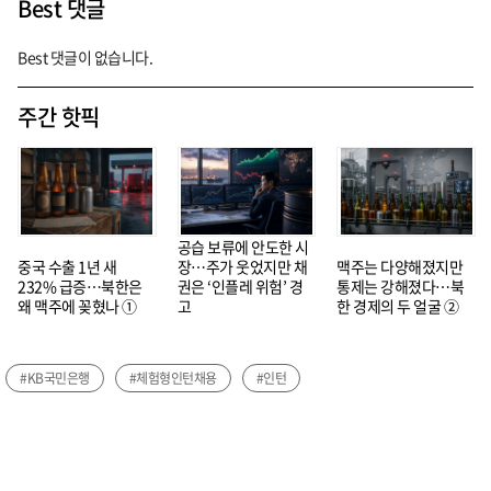
Best 댓글
Best 댓글이 없습니다.
주간 핫픽
공습 보류에 안도한 시
중국 수출 1년 새
장…주가 웃었지만 채
맥주는 다양해졌지만
232% 급증…북한은
권은 ‘인플레 위험’ 경
통제는 강해졌다…북
왜 맥주에 꽂혔나 ①
고
한 경제의 두 얼굴 ②
#KB국민은행
#체험형인턴채용
#인턴