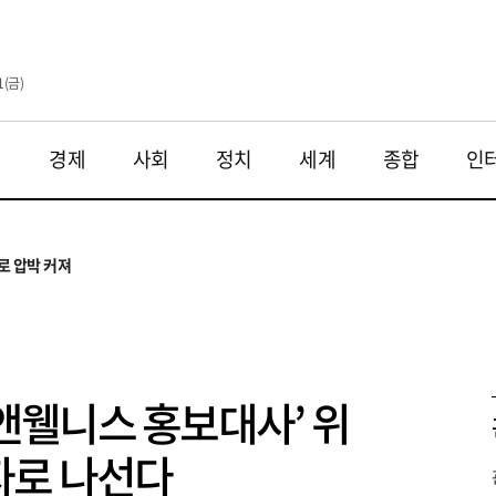
1(금)
재
경제
사회
정치
세계
종합
인
투법 불확실성 해법은
으로
로 압박 커져
와 해법 모색
 대응 필요
투법 불확실성 해법은
으로
스앤웰니스 홍보대사’ 위
자로 나선다