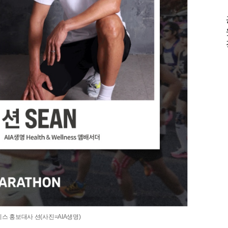
스 홍보대사 션(사진=AIA생명)