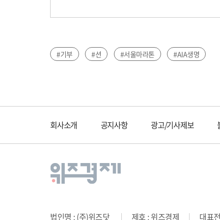
#기부
#션
#서울마라톤
#AIA생명
회사소개
공지사항
광고/기사제보
법인명 : (주)위즈닷
제호 : 위즈경제
대표전화