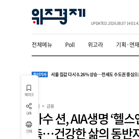
UPDATED. 2026.08.07 14:01:4
전체메뉴
Poll
위고라
기획·연
원·하청 교섭 갈등에 안전 지원 위축까지… 노란봉
최신기사
청소년 혐오 표현, '처벌과 낙인'에서 '교양과 상식'
최신기사
서울 집값 다시 0.26% 상승…전세도 수도권 중심으
최신기사
교실 뒤흔든 혐오표현…‘표현의 자유’ 넘어 지역사회
최신기사
“혐오가 놀이가 된 교실”…처벌보다 예방·회복 중심
최신기사
원·하청 교섭 갈등에 안전 지원 위축까지… 노란봉
최신기사
북마크
청소년 혐오 표현, '처벌과 낙인'에서 '교양과 상식'
최신기사
경제
>
금융
가수 션, AIA생명 ‘헬
Link
촉…건강한 삶의 동반
인쇄