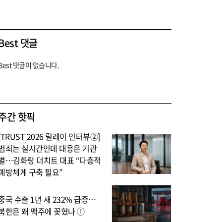
Best 댓글
Best 댓글이 없습니다.
주간 핫픽
[TRUST 2026 릴레이 인터뷰②]
범죄는 실시간인데 대응은 기관
별…김화랑 더치트 대표 “다층적
예방체계 구축 필요”
중국 수출 1년 새 232% 급증…
북한은 왜 맥주에 꽂혔나 ①